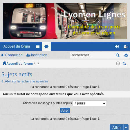
Accueil du forum
Connexion
Inscription
ac
or
on
ns
Accueil du forum
co
u
ne
cri
ec
Sujets actifs
ur
m
xi
pti
her
ci
s
on
on
Aller sur la recherche avancée
ch
La recherche a retourné 0 résultat • Page
1
sur
1
er
s
Aucun résultat ne correspond aux termes que vous avez spécifiés.
Afficher les messages publiés depuis
La recherche a retourné 0 résultat • Page
1
sur
1
Aller