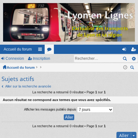
Accueil du forum
Connexion
Inscription
ac
or
on
ns
Accueil du forum
co
u
ne
cri
ec
Sujets actifs
ur
m
xi
pti
her
ci
s
on
on
Aller sur la recherche avancée
ch
La recherche a retourné 0 résultat • Page
1
sur
1
er
s
Aucun résultat ne correspond aux termes que vous avez spécifiés.
Afficher les messages publiés depuis
La recherche a retourné 0 résultat • Page
1
sur
1
Aller