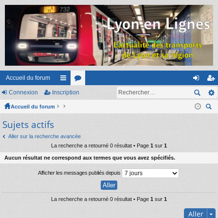
Accueil du forum
Connexion
Inscription
ac
or
on
ns
Accueil du forum
co
u
ne
cri
ec
Sujets actifs
ur
m
xi
pti
her
ci
s
on
on
Aller sur la recherche avancée
ch
La recherche a retourné 0 résultat • Page
1
sur
1
er
s
Aucun résultat ne correspond aux termes que vous avez spécifiés.
Afficher les messages publiés depuis
La recherche a retourné 0 résultat • Page
1
sur
1
Aller