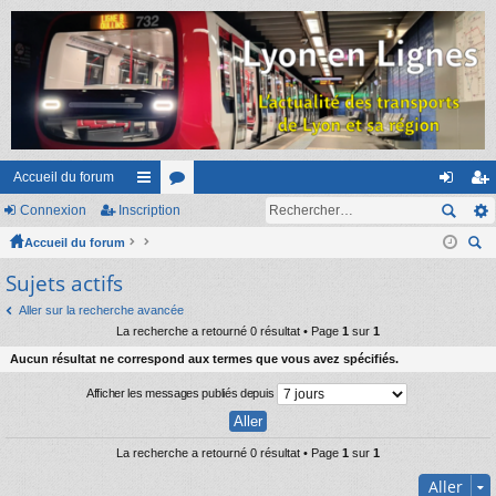
Accueil du forum
Connexion
Inscription
ac
or
on
ns
Accueil du forum
co
u
ne
cri
ec
Sujets actifs
ur
m
xi
pti
her
ci
s
on
on
Aller sur la recherche avancée
ch
La recherche a retourné 0 résultat • Page
1
sur
1
er
s
Aucun résultat ne correspond aux termes que vous avez spécifiés.
Afficher les messages publiés depuis
La recherche a retourné 0 résultat • Page
1
sur
1
Aller