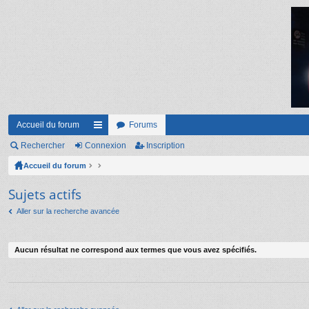
Accueil du forum
Forums
Rechercher
Connexion
ac
Inscription
Accueil du forum
co
ur
Sujets actifs
ci
Aller sur la recherche avancée
s
Aucun résultat ne correspond aux termes que vous avez spécifiés.