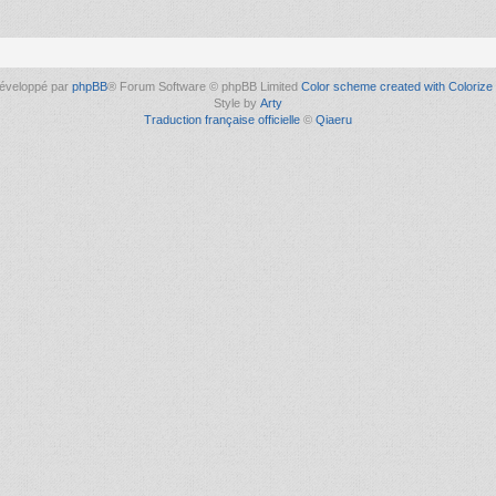
éveloppé par
phpBB
® Forum Software © phpBB Limited
Color scheme created with Colorize 
Style by
Arty
Traduction française officielle
©
Qiaeru