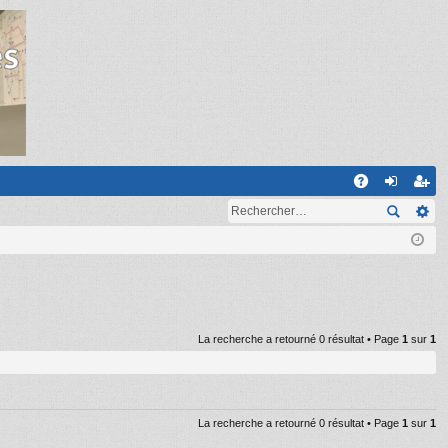
R
A
on
ns
Q
ne
cri
xi
pti
on
on
La recherche a retourné 0 résultat • Page
1
sur
1
La recherche a retourné 0 résultat • Page
1
sur
1