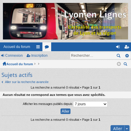
Accueil du forum
Connexion
Inscription
ac
or
on
ns
Accueil du forum
co
u
ne
cri
ec
Sujets actifs
ur
m
xi
pti
her
ci
s
on
on
Aller sur la recherche avancée
ch
La recherche a retourné 0 résultat • Page
1
sur
1
er
s
Aucun résultat ne correspond aux termes que vous avez spécifiés.
Afficher les messages publiés depuis
La recherche a retourné 0 résultat • Page
1
sur
1
Aller