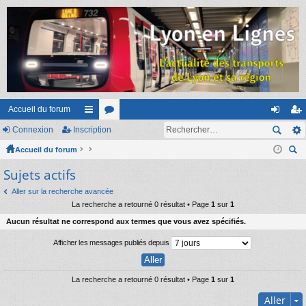
Accueil du forum
Connexion
Inscription
ac
or
on
ns
Accueil du forum
co
u
ne
cri
ec
Sujets actifs
ur
m
xi
pti
her
ci
s
on
on
Aller sur la recherche avancée
ch
La recherche a retourné 0 résultat • Page
1
sur
1
er
s
Aucun résultat ne correspond aux termes que vous avez spécifiés.
Afficher les messages publiés depuis
La recherche a retourné 0 résultat • Page
1
sur
1
Aller