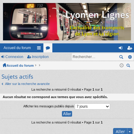
Accueil du forum
Connexion
Inscription
ac
or
on
ns
Accueil du forum
co
u
ne
cri
ec
Sujets actifs
ur
m
xi
pti
her
ci
s
on
on
Aller sur la recherche avancée
ch
La recherche a retourné 0 résultat • Page
1
sur
1
er
s
Aucun résultat ne correspond aux termes que vous avez spécifiés.
Afficher les messages publiés depuis
La recherche a retourné 0 résultat • Page
1
sur
1
Aller