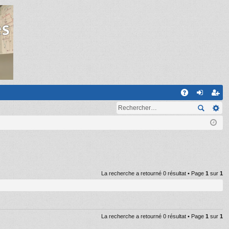
R
A
on
ns
Q
ne
cri
xi
pti
on
on
La recherche a retourné 0 résultat • Page
1
sur
1
La recherche a retourné 0 résultat • Page
1
sur
1