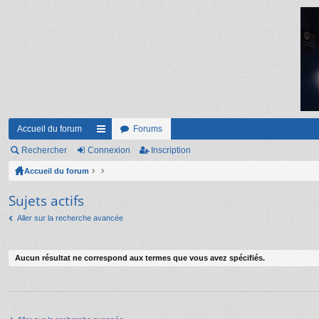
Accueil du forum
Forums
Rechercher
Connexion
ac
Inscription
Accueil du forum
co
ur
Sujets actifs
ci
Aller sur la recherche avancée
s
Aucun résultat ne correspond aux termes que vous avez spécifiés.