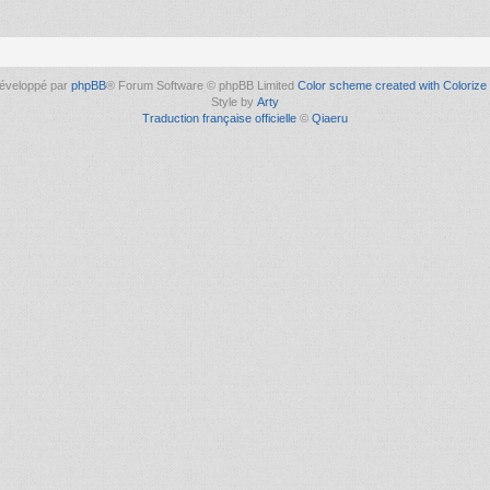
éveloppé par
phpBB
® Forum Software © phpBB Limited
Color scheme created with Colorize 
Style by
Arty
Traduction française officielle
©
Qiaeru