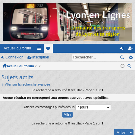
Accueil du forum
Connexion
Inscription
ac
or
on
ns
Accueil du forum
co
u
ne
cri
ec
Sujets actifs
ur
m
xi
pti
her
ci
s
on
on
Aller sur la recherche avancée
ch
La recherche a retourné 0 résultat • Page
1
sur
1
er
s
Aucun résultat ne correspond aux termes que vous avez spécifiés.
Afficher les messages publiés depuis
La recherche a retourné 0 résultat • Page
1
sur
1
Aller