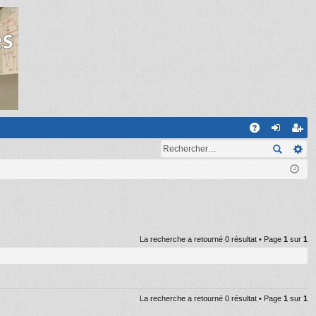
R
A
on
ns
Q
ne
cri
xi
pti
on
on
La recherche a retourné 0 résultat • Page
1
sur
1
La recherche a retourné 0 résultat • Page
1
sur
1