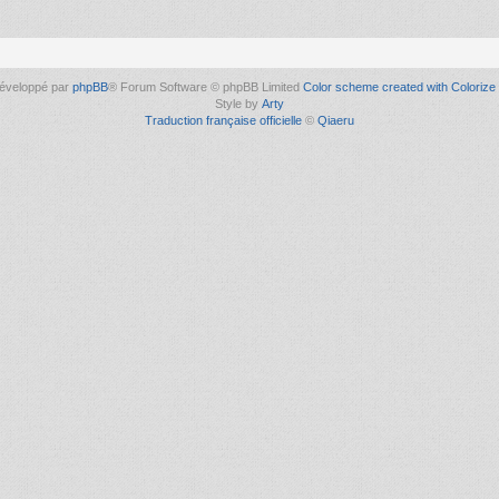
éveloppé par
phpBB
® Forum Software © phpBB Limited
Color scheme created with Colorize 
Style by
Arty
Traduction française officielle
©
Qiaeru