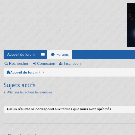
Accueil du forum
Forums
Rechercher
Connexion
ac
Inscription
Accueil du forum
co
ur
Sujets actifs
ci
Aller sur la recherche avancée
s
Aucun résultat ne correspond aux termes que vous avez spécifiés.