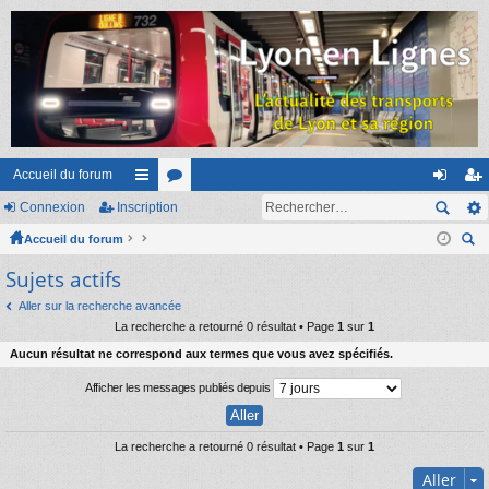
Accueil du forum
Connexion
Inscription
ac
or
on
ns
Accueil du forum
co
u
ne
cri
ec
Sujets actifs
ur
m
xi
pti
her
ci
s
on
on
Aller sur la recherche avancée
ch
La recherche a retourné 0 résultat • Page
1
sur
1
er
s
Aucun résultat ne correspond aux termes que vous avez spécifiés.
Afficher les messages publiés depuis
La recherche a retourné 0 résultat • Page
1
sur
1
Aller