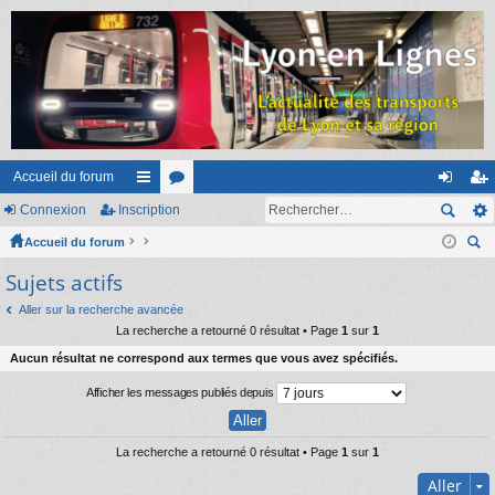
Accueil du forum
Connexion
Inscription
ac
or
on
ns
Accueil du forum
co
u
ne
cri
ec
Sujets actifs
ur
m
xi
pti
her
ci
s
on
on
Aller sur la recherche avancée
ch
La recherche a retourné 0 résultat • Page
1
sur
1
er
s
Aucun résultat ne correspond aux termes que vous avez spécifiés.
Afficher les messages publiés depuis
La recherche a retourné 0 résultat • Page
1
sur
1
Aller