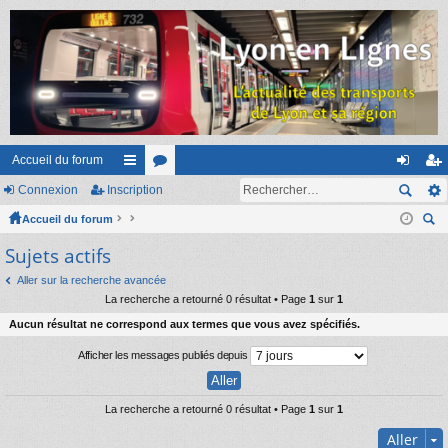
Accueil du forum
Connexion
Inscription
ac
or
on
ns
Accueil du forum
co
u
ne
cri
ec
Sujets actifs
ur
m
xi
pti
her
ci
s
on
on
Aller sur la recherche avancée
ch
La recherche a retourné 0 résultat • Page
1
sur
1
er
s
Aucun résultat ne correspond aux termes que vous avez spécifiés.
Afficher les messages publiés depuis
La recherche a retourné 0 résultat • Page
1
sur
1
Aller