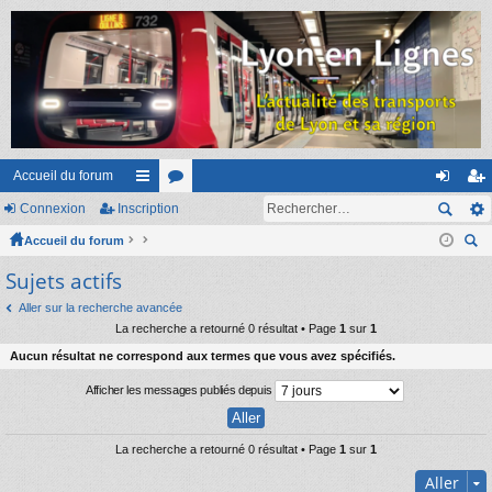
Accueil du forum
Connexion
Inscription
ac
or
on
ns
Accueil du forum
co
u
ne
cri
ec
Sujets actifs
ur
m
xi
pti
her
ci
s
on
on
Aller sur la recherche avancée
ch
La recherche a retourné 0 résultat • Page
1
sur
1
er
s
Aucun résultat ne correspond aux termes que vous avez spécifiés.
Afficher les messages publiés depuis
La recherche a retourné 0 résultat • Page
1
sur
1
Aller