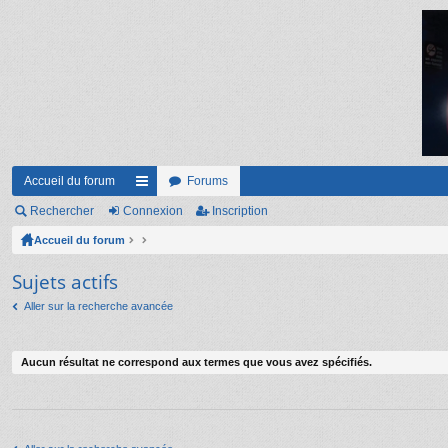
Accueil du forum
Forums
Rechercher
Connexion
ac
Inscription
Accueil du forum
co
ur
Sujets actifs
ci
Aller sur la recherche avancée
s
Aucun résultat ne correspond aux termes que vous avez spécifiés.