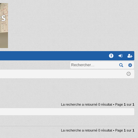
R
A
on
ns
Q
ne
cri
xi
pti
on
on
La recherche a retourné 0 résultat • Page
1
sur
1
La recherche a retourné 0 résultat • Page
1
sur
1