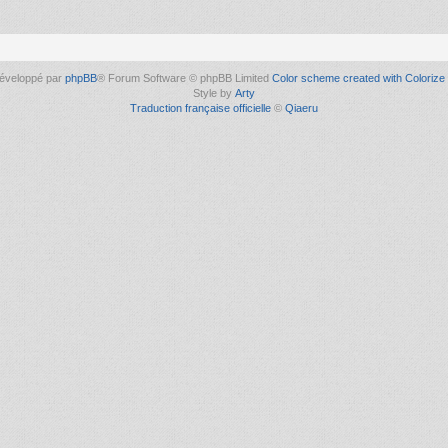
éveloppé par
phpBB
® Forum Software © phpBB Limited
Color scheme created with Colorize 
Style by
Arty
Traduction française officielle
©
Qiaeru