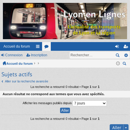
Accueil du forum
Connexion
Inscription
ac
or
on
ns
Accueil du forum
co
u
ne
cri
ec
Sujets actifs
ur
m
xi
pti
her
ci
s
on
on
Aller sur la recherche avancée
ch
La recherche a retourné 0 résultat • Page
1
sur
1
er
s
Aucun résultat ne correspond aux termes que vous avez spécifiés.
Afficher les messages publiés depuis
La recherche a retourné 0 résultat • Page
1
sur
1
Aller