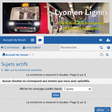
Accueil du forum
Connexion
Inscription
ac
or
on
ns
Accueil du forum
co
u
ne
cri
ec
Sujets actifs
ur
m
xi
pti
her
ci
s
on
on
Aller sur la recherche avancée
ch
La recherche a retourné 0 résultat • Page
1
sur
1
er
s
Aucun résultat ne correspond aux termes que vous avez spécifiés.
Afficher les messages publiés depuis
La recherche a retourné 0 résultat • Page
1
sur
1
Aller