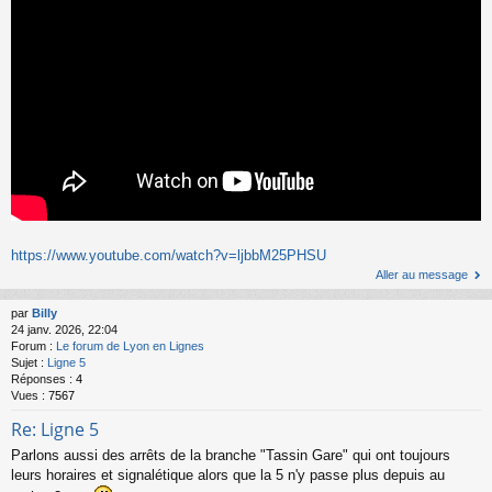
https://www.youtube.com/watch?v=ljbbM25PHSU
Aller au message
par
Billy
24 janv. 2026, 22:04
Forum :
Le forum de Lyon en Lignes
Sujet :
Ligne 5
Réponses :
4
Vues :
7567
Re: Ligne 5
Parlons aussi des arrêts de la branche "Tassin Gare" qui ont toujours
leurs horaires et signalétique alors que la 5 n'y passe plus depuis au