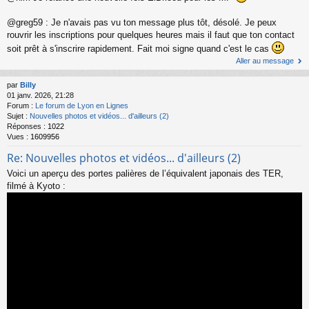
@greg59 : Je n'avais pas vu ton message plus tôt, désolé. Je peux
rouvrir les inscriptions pour quelques heures mais il faut que ton contact
soit prêt à s'inscrire rapidement. Fait moi signe quand c'est le cas
Aller au message
par
Billy
01 janv. 2026, 21:28
Forum :
Le forum de Lyon en Lignes
Sujet :
Nouvelles photos et vidéos... d'ailleurs (2)
Réponses :
1022
Vues :
1609956
Re: Nouvelles photos et vidéos... d'ailleurs (2)
Voici un aperçu des portes palières de l’équivalent japonais des TER,
filmé à Kyoto :