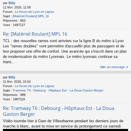
par
Billy
12 févr. 2026, 11:58
Forum :
Le forum de Lyon en Lignes
Sujet :
[Matériel Roulant] MPL 16
Réponses :
653
Vues :
1497127
Re: [Matériel Roulant] MPL 16
TCL : des nouvelles rames sont arrivées sur la ligne B du métro à Lyon
Les "rames doubles" vont permettre d'accueillir plus de passagers et de
leur proposer une offre de confort. Une avancée qui s'inscrit dans un plan
de modernisation du métro Lyonnais. Le métro lyonnais continue sa
trans...
Aller au message
par
Billy
11 févr. 2026, 15:02
Forum :
Le forum de Lyon en Lignes
Sujet :
Tramway T6 : Debourg - Hôpitaux Est - La Doua Gaston Berger
Réponses :
989
Vues :
1907119
Re: Tramway T6 : Debourg - Hôpitaux Est - La Doua
Gaston Berger
Vidéo tournée hier à Gare de Villeurbanne pendant les derniers jours de
marche à blanc, avant la mise en service du prolongement ce samedi :