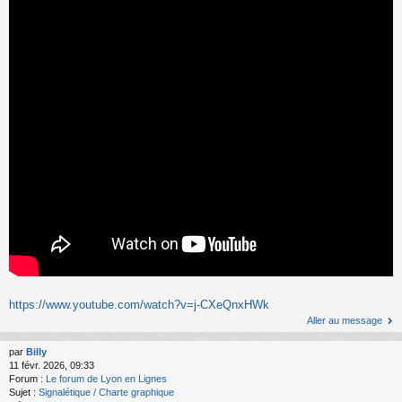
https://www.youtube.com/watch?v=j-CXeQnxHWk
Aller au message
par
Billy
11 févr. 2026, 09:33
Forum :
Le forum de Lyon en Lignes
Sujet :
Signalétique / Charte graphique