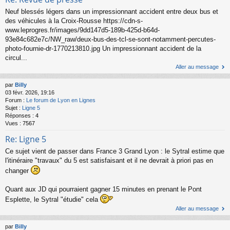
Neuf blessés légers dans un impressionnant accident entre deux bus et
des véhicules à la Croix-Rousse https://cdn-s-
www.leprogres.fr/images/9dd147d5-189b-425d-b64d-
93e84c682e7c/NW_raw/deux-bus-des-tcl-se-sont-notamment-percutes-
photo-fournie-dr-1770213810.jpg Un impressionnant accident de la
circul...
Aller au message
par
Billy
03 févr. 2026, 19:16
Forum :
Le forum de Lyon en Lignes
Sujet :
Ligne 5
Réponses :
4
Vues :
7567
Re: Ligne 5
Ce sujet vient de passer dans France 3 Grand Lyon : le Sytral estime que
l'itinéraire "travaux" du 5 est satisfaisant et il ne devrait à priori pas en
changer
Quant aux JD qui pourraient gagner 15 minutes en prenant le Pont
Esplette, le Sytral "étudie" cela
Aller au message
par
Billy