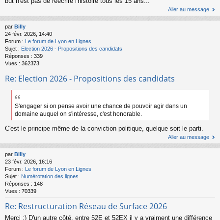
but n'est pas de réécrire l'histoire tous les 15 ans...
Aller au message
par
Billy
24 févr. 2026, 14:40
Forum :
Le forum de Lyon en Lignes
Sujet :
Election 2026 - Propositions des candidats
Réponses :
339
Vues :
362373
Re: Election 2026 - Propositions des candidats
S'engager si on pense avoir une chance de pouvoir agir dans un
domaine auquel on s'intéresse, c'est honorable.
C'est le principe même de la conviction politique, quelque soit le parti.
Aller au message
par
Billy
23 févr. 2026, 16:16
Forum :
Le forum de Lyon en Lignes
Sujet :
Numérotation des lignes
Réponses :
148
Vues :
70339
Re: Restructuration Réseau de Surface 2026
Merci :) D'un autre côté, entre 52E et 52EX il y a vraiment une différence