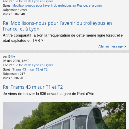
Forum :
Le forum de Lyon en Lignes
Sujet :
Mobilisons-nous pour l'avenir du trolleybus en France, et à Lyon
Réponses :
2504
Vues :
3167348
Re: Mobilisons-nous pour l'avenir du trolleybus en
France, et à Lyon
A titre comparatif, a t-on la fréquentation de cette même ligne lorsqu'elle
était exploitée en TVR ?
Aller au message
par
Billy
06 mai 2026, 12:40
Forum :
Le forum de Lyon en Lignes
Sujet :
Trams 43 m sur T1 et T2
Réponses :
217
Vues :
330720
Re: Trams 43 m sur T1 et T2
Je viens de trouver la 936 devant la gare de Pont d'Ain