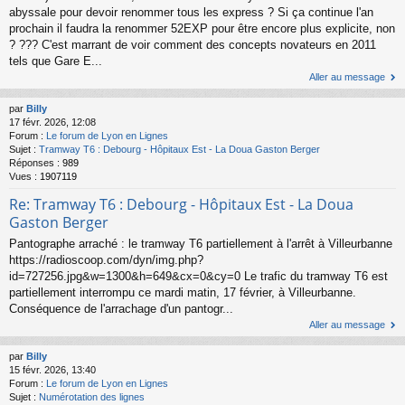
abyssale pour devoir renommer tous les express ? Si ça continue l'an
prochain il faudra la renommer 52EXP pour être encore plus explicite, non
? ??? C'est marrant de voir comment des concepts novateurs en 2011
tels que Gare E...
Aller au message
par
Billy
17 févr. 2026, 12:08
Forum :
Le forum de Lyon en Lignes
Sujet :
Tramway T6 : Debourg - Hôpitaux Est - La Doua Gaston Berger
Réponses :
989
Vues :
1907119
Re: Tramway T6 : Debourg - Hôpitaux Est - La Doua
Gaston Berger
Pantographe arraché : le tramway T6 partiellement à l'arrêt à Villeurbanne
https://radioscoop.com/dyn/img.php?
id=727256.jpg&w=1300&h=649&cx=0&cy=0 Le trafic du tramway T6 est
partiellement interrompu ce mardi matin, 17 février, à Villeurbanne.
Conséquence de l'arrachage d'un pantogr...
Aller au message
par
Billy
15 févr. 2026, 13:40
Forum :
Le forum de Lyon en Lignes
Sujet :
Numérotation des lignes