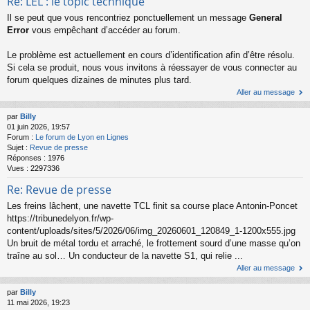
Re: LEL : le topic technique
Il se peut que vous rencontriez ponctuellement un message
General
Error
vous empêchant d’accéder au forum.
Le problème est actuellement en cours d’identification afin d’être résolu.
Si cela se produit, nous vous invitons à réessayer de vous connecter au
forum quelques dizaines de minutes plus tard.
Aller au message
par
Billy
01 juin 2026, 19:57
Forum :
Le forum de Lyon en Lignes
Sujet :
Revue de presse
Réponses :
1976
Vues :
2297336
Re: Revue de presse
Les freins lâchent, une navette TCL finit sa course place Antonin-Poncet
https://tribunedelyon.fr/wp-
content/uploads/sites/5/2026/06/img_20260601_120849_1-1200x555.jpg
Un bruit de métal tordu et arraché, le frottement sourd d’une masse qu’on
traîne au sol… Un conducteur de la navette S1, qui relie ...
Aller au message
par
Billy
11 mai 2026, 19:23