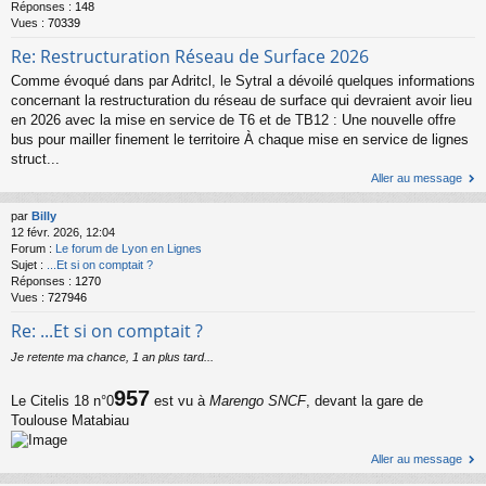
Réponses :
148
Vues :
70339
Re: Restructuration Réseau de Surface 2026
Comme évoqué dans par Adritcl, le Sytral a dévoilé quelques informations
concernant la restructuration du réseau de surface qui devraient avoir lieu
en 2026 avec la mise en service de T6 et de TB12 : Une nouvelle offre
bus pour mailler finement le territoire À chaque mise en service de lignes
struct...
Aller au message
par
Billy
12 févr. 2026, 12:04
Forum :
Le forum de Lyon en Lignes
Sujet :
...Et si on comptait ?
Réponses :
1270
Vues :
727946
Re: ...Et si on comptait ?
Je retente ma chance, 1 an plus tard...
957
Le Citelis 18 n°0
est vu à
Marengo SNCF
, devant la gare de
Toulouse Matabiau
Aller au message