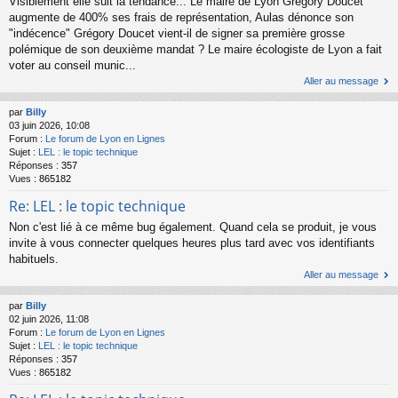
Visiblement elle suit la tendance... Le maire de Lyon Grégory Doucet
augmente de 400% ses frais de représentation, Aulas dénonce son
"indécence" Grégory Doucet vient-il de signer sa première grosse
polémique de son deuxième mandat ? Le maire écologiste de Lyon a fait
voter au conseil munic...
Aller au message
par
Billy
03 juin 2026, 10:08
Forum :
Le forum de Lyon en Lignes
Sujet :
LEL : le topic technique
Réponses :
357
Vues :
865182
Re: LEL : le topic technique
Non c'est lié à ce même bug également. Quand cela se produit, je vous
invite à vous connecter quelques heures plus tard avec vos identifiants
habituels.
Aller au message
par
Billy
02 juin 2026, 11:08
Forum :
Le forum de Lyon en Lignes
Sujet :
LEL : le topic technique
Réponses :
357
Vues :
865182