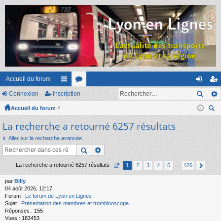
Accueil du forum
Connexion
Inscription
ac
or
on
ns
Accueil du forum
co
u
ne
cri
ec
La recherche a retourné 6257 résultats
ur
m
xi
pti
her
ci
s
on
on
Aller sur la recherche avancée
ch
er
s
La recherche a retourné 6257 résultats
1
2
3
4
5
…
126
par
Billy
04 août 2026, 12:17
Forum :
Le forum de Lyon en Lignes
Sujet :
Présentation des membres et trombinoscope
Réponses :
155
Vues :
183453