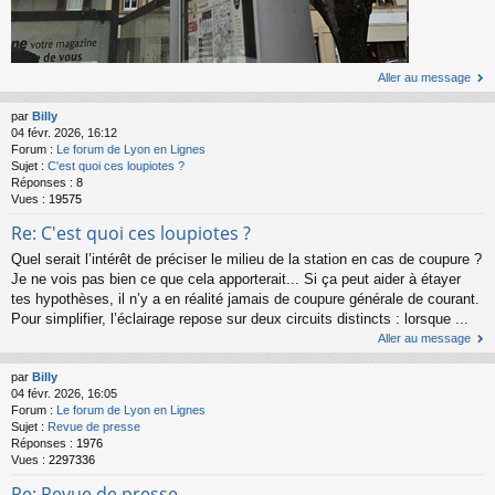
Aller au message
par
Billy
04 févr. 2026, 16:12
Forum :
Le forum de Lyon en Lignes
Sujet :
C'est quoi ces loupiotes ?
Réponses :
8
Vues :
19575
Re: C'est quoi ces loupiotes ?
Quel serait l’intérêt de préciser le milieu de la station en cas de coupure ?
Je ne vois pas bien ce que cela apporterait... Si ça peut aider à étayer
tes hypothèses, il n’y a en réalité jamais de coupure générale de courant.
Pour simplifier, l’éclairage repose sur deux circuits distincts : lorsque ...
Aller au message
par
Billy
04 févr. 2026, 16:05
Forum :
Le forum de Lyon en Lignes
Sujet :
Revue de presse
Réponses :
1976
Vues :
2297336
Re: Revue de presse