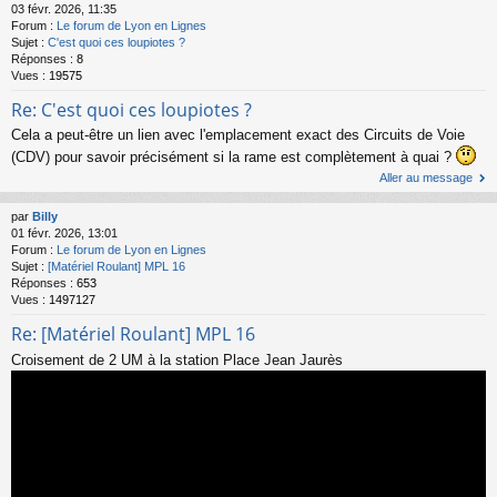
03 févr. 2026, 11:35
Forum :
Le forum de Lyon en Lignes
Sujet :
C'est quoi ces loupiotes ?
Réponses :
8
Vues :
19575
Re: C'est quoi ces loupiotes ?
Cela a peut-être un lien avec l'emplacement exact des Circuits de Voie
(CDV) pour savoir précisément si la rame est complètement à quai ?
Aller au message
par
Billy
01 févr. 2026, 13:01
Forum :
Le forum de Lyon en Lignes
Sujet :
[Matériel Roulant] MPL 16
Réponses :
653
Vues :
1497127
Re: [Matériel Roulant] MPL 16
Croisement de 2 UM à la station Place Jean Jaurès