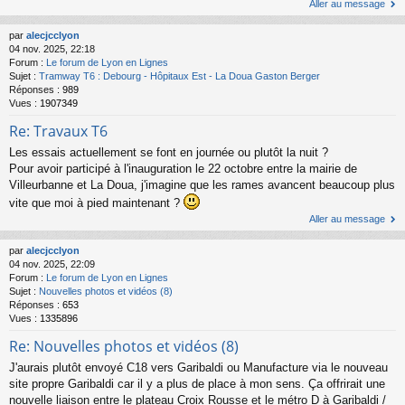
Aller au message
par
alecjcclyon
04 nov. 2025, 22:18
Forum :
Le forum de Lyon en Lignes
Sujet :
Tramway T6 : Debourg - Hôpitaux Est - La Doua Gaston Berger
Réponses :
989
Vues :
1907349
Re: Travaux T6
Les essais actuellement se font en journée ou plutôt la nuit ?
Pour avoir participé à l'inauguration le 22 octobre entre la mairie de
Villeurbanne et La Doua, j'imagine que les rames avancent beaucoup plus
vite que moi à pied maintenant ?
Aller au message
par
alecjcclyon
04 nov. 2025, 22:09
Forum :
Le forum de Lyon en Lignes
Sujet :
Nouvelles photos et vidéos (8)
Réponses :
653
Vues :
1335896
Re: Nouvelles photos et vidéos (8)
J'aurais plutôt envoyé C18 vers Garibaldi ou Manufacture via le nouveau
site propre Garibaldi car il y a plus de place à mon sens. Ça offrirait une
nouvelle liaison entre le plateau Croix Rousse et le métro D à Garibaldi /