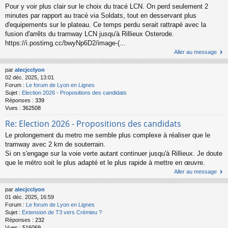
Pour y voir plus clair sur le choix du tracé LCN. On perd seulement 2
minutes par rapport au tracé via Soldats, tout en desservant plus
d'equipements sur le plateau. Ce temps perdu serait rattrapé avec la
fusion d'arrêts du tramway LCN jusqu'à Rillieux Osterode.
https://i.postimg.cc/bwyNp6D2/image-(...
Aller au message
par
alecjcclyon
02 déc. 2025, 13:01
Forum :
Le forum de Lyon en Lignes
Sujet :
Election 2026 - Propositions des candidats
Réponses :
339
Vues :
362508
Re: Election 2026 - Propositions des candidats
Le prolongement du metro me semble plus complexe à réaliser que le
tramway avec 2 km de souterrain.
Si on s'engage sur la voie verte autant continuer jusqu'à Rillieux. Je doute
que le métro soit le plus adapté et le plus rapide à mettre en œuvre.
Aller au message
par
alecjcclyon
01 déc. 2025, 16:59
Forum :
Le forum de Lyon en Lignes
Sujet :
Extension de T3 vers Crémieu ?
Réponses :
232
Vues :
516069