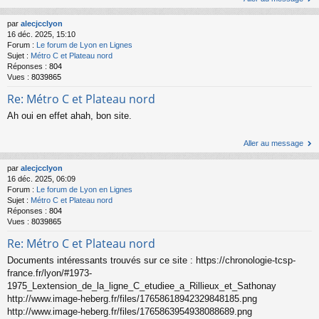
par
alecjcclyon
16 déc. 2025, 15:10
Forum :
Le forum de Lyon en Lignes
Sujet :
Métro C et Plateau nord
Réponses :
804
Vues :
8039865
Re: Métro C et Plateau nord
Ah oui en effet ahah, bon site.
Aller au message
par
alecjcclyon
16 déc. 2025, 06:09
Forum :
Le forum de Lyon en Lignes
Sujet :
Métro C et Plateau nord
Réponses :
804
Vues :
8039865
Re: Métro C et Plateau nord
Documents intéressants trouvés sur ce site : https://chronologie-tcsp-
france.fr/lyon/#1973-
1975_Lextension_de_la_ligne_C_etudiee_a_Rillieux_et_Sathonay
http://www.image-heberg.fr/files/17658618942329848185.png
http://www.image-heberg.fr/files/1765863954938088689.png