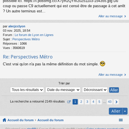
possible ici. https://i.postimg.cc/X7yR2QYh/20251103-154355.jpg Du
coup ou passe C9 actuellement qui est censé être de passage à cet arrêt
? Un autre terminus est...
Aller au message
par
alecjcclyon
03 nov. 2025, 18:54
Forum :
Le forum de Lyon en Lignes
Sujet :
Perspectives Métro
Réponses :
1066
Vues :
3560619
Re: Perspectives Métro
C'est vrai qu'on n'a pas la même définition du mot simple.
Aller au message
Trier par
La recherche a retourné 2149 résultats
1
2
3
4
5
…
43
Aller
Accueil du forum
Accueil du forum