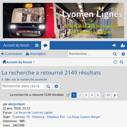
Accueil du forum
Connexion
Inscription
ac
or
on
ns
Accueil du forum
co
u
ne
cri
ec
La recherche a retourné 2149 résultats
ur
m
xi
pti
her
ci
s
on
on
Aller sur la recherche avancée
ch
er
s
La recherche a retourné 2149 résultats
1
2
3
4
5
…
43
par
alecjcclyon
11 janv. 2026, 23:13
Forum :
Le forum de Lyon en Lignes
Sujet :
Tramway T6 : Debourg - Hôpitaux Est - La Doua Gaston Berger
Réponses :
989
Vues :
1907349