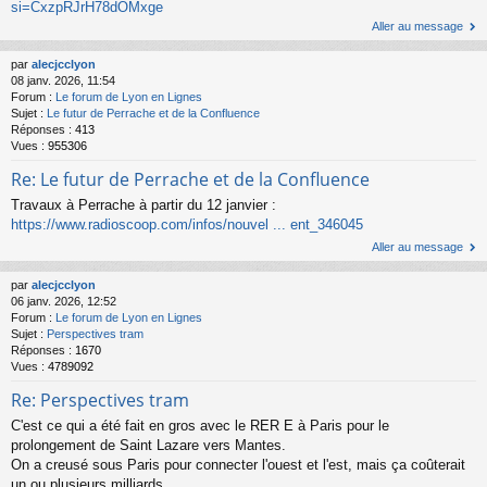
si=CxzpRJrH78dOMxge
Aller au message
par
alecjcclyon
08 janv. 2026, 11:54
Forum :
Le forum de Lyon en Lignes
Sujet :
Le futur de Perrache et de la Confluence
Réponses :
413
Vues :
955306
Re: Le futur de Perrache et de la Confluence
Travaux à Perrache à partir du 12 janvier :
https://www.radioscoop.com/infos/nouvel ... ent_346045
Aller au message
par
alecjcclyon
06 janv. 2026, 12:52
Forum :
Le forum de Lyon en Lignes
Sujet :
Perspectives tram
Réponses :
1670
Vues :
4789092
Re: Perspectives tram
C'est ce qui a été fait en gros avec le RER E à Paris pour le
prolongement de Saint Lazare vers Mantes.
On a creusé sous Paris pour connecter l'ouest et l'est, mais ça coûterait
un ou plusieurs milliards...