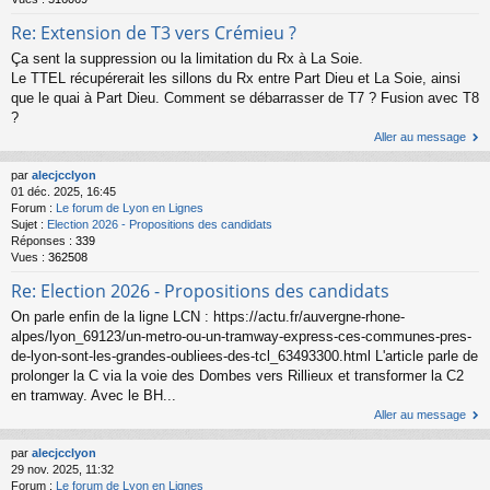
Re: Extension de T3 vers Crémieu ?
Ça sent la suppression ou la limitation du Rx à La Soie.
Le TTEL récupérerait les sillons du Rx entre Part Dieu et La Soie, ainsi
que le quai à Part Dieu. Comment se débarrasser de T7 ? Fusion avec T8
?
Aller au message
par
alecjcclyon
01 déc. 2025, 16:45
Forum :
Le forum de Lyon en Lignes
Sujet :
Election 2026 - Propositions des candidats
Réponses :
339
Vues :
362508
Re: Election 2026 - Propositions des candidats
On parle enfin de la ligne LCN : https://actu.fr/auvergne-rhone-
alpes/lyon_69123/un-metro-ou-un-tramway-express-ces-communes-pres-
de-lyon-sont-les-grandes-oubliees-des-tcl_63493300.html L'article parle de
prolonger la C via la voie des Dombes vers Rillieux et transformer la C2
en tramway. Avec le BH...
Aller au message
par
alecjcclyon
29 nov. 2025, 11:32
Forum :
Le forum de Lyon en Lignes