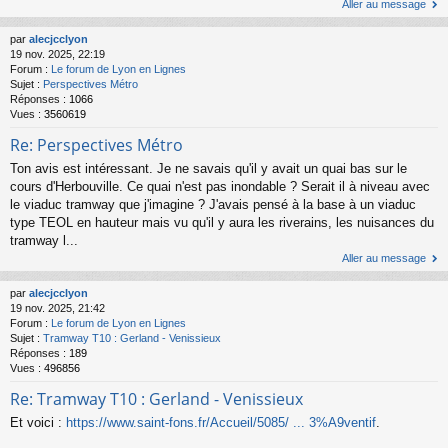
Aller au message
par
alecjcclyon
19 nov. 2025, 22:19
Forum :
Le forum de Lyon en Lignes
Sujet :
Perspectives Métro
Réponses :
1066
Vues :
3560619
Re: Perspectives Métro
Ton avis est intéressant. Je ne savais qu'il y avait un quai bas sur le
cours d'Herbouville. Ce quai n'est pas inondable ? Serait il à niveau avec
le viaduc tramway que j'imagine ? J'avais pensé à la base à un viaduc
type TEOL en hauteur mais vu qu'il y aura les riverains, les nuisances du
tramway l...
Aller au message
par
alecjcclyon
19 nov. 2025, 21:42
Forum :
Le forum de Lyon en Lignes
Sujet :
Tramway T10 : Gerland - Venissieux
Réponses :
189
Vues :
496856
Re: Tramway T10 : Gerland - Venissieux
Et voici :
https://www.saint-fons.fr/Accueil/5085/ ... 3%A9ventif
.