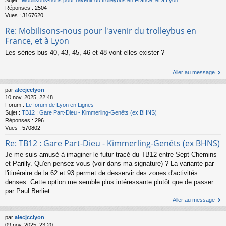
Réponses :
2504
Vues :
3167620
Re: Mobilisons-nous pour l'avenir du trolleybus en
France, et à Lyon
Les séries bus 40, 43, 45, 46 et 48 vont elles exister ?
Aller au message
par
alecjcclyon
10 nov. 2025, 22:48
Forum :
Le forum de Lyon en Lignes
Sujet :
TB12 : Gare Part-Dieu - Kimmerling-Genêts (ex BHNS)
Réponses :
296
Vues :
570802
Re: TB12 : Gare Part-Dieu - Kimmerling-Genêts (ex BHNS)
Je me suis amusé à imaginer le futur tracé du TB12 entre Sept Chemins
et Parilly. Qu'en pensez vous (voir dans ma signature) ? La variante par
l'itinéraire de la 62 et 93 permet de desservir des zones d'activités
denses. Cette option me semble plus intéressante plutôt que de passer
par Paul Berliet ...
Aller au message
par
alecjcclyon
09 nov. 2025, 23:20