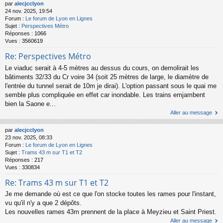
par
alecjcclyon
24 nov. 2025, 19:54
Forum :
Le forum de Lyon en Lignes
Sujet :
Perspectives Métro
Réponses :
1066
Vues :
3560619
Re: Perspectives Métro
Le viaduc serait à 4-5 mètres au dessus du cours, on demolirait les
bâtiments 32/33 du Cr voire 34 (soit 25 mètres de large, le diamètre de
l'entrée du tunnel serait de 10m je dirai). L'option passant sous le quai me
semble plus compliquée en effet car inondable. Les trains emjambent
bien la Saone e...
Aller au message
par
alecjcclyon
23 nov. 2025, 08:33
Forum :
Le forum de Lyon en Lignes
Sujet :
Trams 43 m sur T1 et T2
Réponses :
217
Vues :
330834
Re: Trams 43 m sur T1 et T2
Je me demande où est ce que l'on stocke toutes les rames pour l'instant,
vu qu'il n'y a que 2 dépôts.
Les nouvelles rames 43m prennent de la place à Meyzieu et Saint Priest.
Aller au message