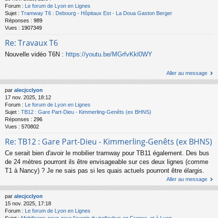
Forum :
Le forum de Lyon en Lignes
Sujet :
Tramway T6 : Debourg - Hôpitaux Est - La Doua Gaston Berger
Réponses :
989
Vues :
1907349
Re: Travaux T6
Nouvelle vidéo T6N :
https://youtu.be/MGrfvKkl0WY
Aller au message
par
alecjcclyon
17 nov. 2025, 18:12
Forum :
Le forum de Lyon en Lignes
Sujet :
TB12 : Gare Part-Dieu - Kimmerling-Genêts (ex BHNS)
Réponses :
296
Vues :
570802
Re: TB12 : Gare Part-Dieu - Kimmerling-Genêts (ex BHNS)
Ce serait bien d'avoir le mobilier tramway pour TB11 également. Des bus
de 24 mètres pourront ils être envisageable sur ces deux lignes (comme
T1 à Nancy) ? Je ne sais pas si les quais actuels pourront être élargis.
Aller au message
par
alecjcclyon
15 nov. 2025, 17:18
Forum :
Le forum de Lyon en Lignes
Sujet :
Mobilisons-nous pour l'avenir du trolleybus en France, et à Lyon