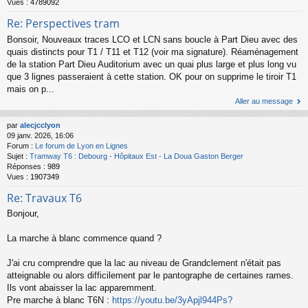
Vues :
4789092
Re: Perspectives tram
Bonsoir, Nouveaux traces LCO et LCN sans boucle à Part Dieu avec des
quais distincts pour T1 / T11 et T12 (voir ma signature). Réaménagement
de la station Part Dieu Auditorium avec un quai plus large et plus long vu
que 3 lignes passeraient à cette station. OK pour on supprime le tiroir T1
mais on p...
Aller au message
par
alecjcclyon
09 janv. 2026, 16:06
Forum :
Le forum de Lyon en Lignes
Sujet :
Tramway T6 : Debourg - Hôpitaux Est - La Doua Gaston Berger
Réponses :
989
Vues :
1907349
Re: Travaux T6
Bonjour,
La marche à blanc commence quand ?
J'ai cru comprendre que la lac au niveau de Grandclement n'était pas
atteignable ou alors difficilement par le pantographe de certaines rames.
Ils vont abaisser la lac apparemment.
Pre marche à blanc T6N :
https://youtu.be/3yApjl944Ps?