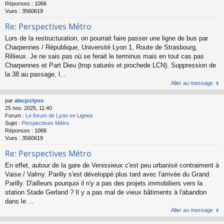
Réponses :
1066
Vues :
3560619
Re: Perspectives Métro
Lors de la restructuration, on pourrait faire passer une ligne de bus par
Charpennes / République, Université Lyon 1, Route de Strasbourg,
Rillieux. Je ne sais pas où se ferait le terminus mais en tout cas pas
Charpennes et Part Dieu (trop saturés et prochede LCN). Suppression de
la 38 au passage, l...
Aller au message
par
alecjcclyon
25 nov. 2025, 11:40
Forum :
Le forum de Lyon en Lignes
Sujet :
Perspectives Métro
Réponses :
1066
Vues :
3560619
Re: Perspectives Métro
En effet, autour de la gare de Venissieux c'est peu urbanisé contraiment à
Vaise / Valmy. Parilly s'est développé plus tard avec l'arrivée du Grand
Parilly. D'ailleurs pourquoi il n'y a pas des projets immobiliers vers la
station Stade Gerland ? Il y a pas mal de vieux bâtiments à l'abandon
dans le ...
Aller au message