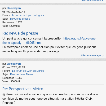
par
alecjcclyon
06 nov. 2025, 20:43
Forum :
Le forum de Lyon en Lignes
Sujet :
Revue de presse
Réponses :
1976
Vues :
2297595
Re: Revue de presse
Un petit article qui concernant la presqu'île :
https://actu.fr/auvergne-
rhone-alpes/ly ... 96065.html
La Métropole cherche une solution pour éviter que les gens puissent
rester bloques 1h pour sortir des parkings.
Aller au message
par
alecjcclyon
05 nov. 2025, 09:09
Forum :
Le forum de Lyon en Lignes
Sujet :
Perspectives Métro
Réponses :
1066
Vues :
3560619
Re: Perspectives Métro
@Nanar toi qui est aussi non que moi en maths, pourrais tu me dire à
combien de mettre sous terre se situerait ma station Hôpital Croix
Rousse ?