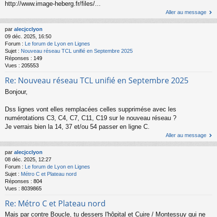
http://www.image-heberg.fr/files/...
Aller au message
par
alecjcclyon
09 déc. 2025, 16:50
Forum :
Le forum de Lyon en Lignes
Sujet :
Nouveau réseau TCL unifié en Septembre 2025
Réponses :
149
Vues :
205553
Re: Nouveau réseau TCL unifié en Septembre 2025
Bonjour,
Dss lignes vont elles remplacées celles supprimése avec les
numérotations C3, C4, C7, C11, C19 sur le nouveau réseau ?
Je verrais bien la 14, 37 et/ou 54 passer en ligne C.
Aller au message
par
alecjcclyon
08 déc. 2025, 12:27
Forum :
Le forum de Lyon en Lignes
Sujet :
Métro C et Plateau nord
Réponses :
804
Vues :
8039865
Re: Métro C et Plateau nord
Mais par contre Boucle, tu dessers l'hôpital et Cuire / Montessuy qui ne