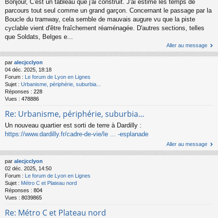
Bonjour, C'est un tableau que j'ai construit. J'ai estimé les temps de
parcours tout seul comme un grand garçon. Concernant le passage par la
Boucle du tramway, cela semble de mauvais augure vu que la piste
cyclable vient d'être fraîchement réaménagée. D'autres sections, telles
que Soldats, Belges e...
Aller au message
par
alecjcclyon
04 déc. 2025, 18:18
Forum :
Le forum de Lyon en Lignes
Sujet :
Urbanisme, périphérie, suburbia...
Réponses :
228
Vues :
478886
Re: Urbanisme, périphérie, suburbia...
Un nouveau quartier est sorti de terre à Dardilly :
https://www.dardilly.fr/cadre-de-vie/le ... -esplanade
Aller au message
par
alecjcclyon
02 déc. 2025, 14:50
Forum :
Le forum de Lyon en Lignes
Sujet :
Métro C et Plateau nord
Réponses :
804
Vues :
8039865
Re: Métro C et Plateau nord