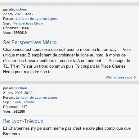
par
alecjcclyon
22 nov. 2025, 16:06
Forum :
Le forum de Lyon en Lignes
Sujet :
Perspectives Métro
Réponses :
1066
Vues :
3560619
Re: Perspectives Métro
Charpennes est complexe que soit pour le métro ou le tramway : - Voie
unique metro B empêchant de prolonger la ligne au nord, à moins de
réaliser des travaux coûteux et couper la A un moment... - Passage de
T1, T4 et T9 sur un tronc commun puis T9 coupant la Place Charles
Hernu pour rejoindre son ti...
Aller au message
par
alecjcclyon
21 nov. 2025, 20:12
Forum :
Le forum de Lyon en Lignes
Sujet :
Lyon-Trévoux
Réponses :
447
Vues :
915286
Re: Lyon-Trévoux
Et Charpennes n'y pensont même pas c'est encore plus compliqué que
Brotteaux.