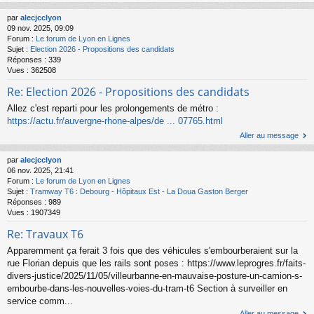
par
alecjcclyon
09 nov. 2025, 09:09
Forum :
Le forum de Lyon en Lignes
Sujet :
Election 2026 - Propositions des candidats
Réponses :
339
Vues :
362508
Re: Election 2026 - Propositions des candidats
Allez c'est reparti pour les prolongements de métro :
https://actu.fr/auvergne-rhone-alpes/de ... 07765.html
Aller au message
par
alecjcclyon
06 nov. 2025, 21:41
Forum :
Le forum de Lyon en Lignes
Sujet :
Tramway T6 : Debourg - Hôpitaux Est - La Doua Gaston Berger
Réponses :
989
Vues :
1907349
Re: Travaux T6
Apparemment ça ferait 3 fois que des véhicules s'embourberaient sur la
rue Florian depuis que les rails sont poses : https://www.leprogres.fr/faits-
divers-justice/2025/11/05/villeurbanne-en-mauvaise-posture-un-camion-s-
embourbe-dans-les-nouvelles-voies-du-tram-t6 Section à surveiller en
service comm...
Aller au message