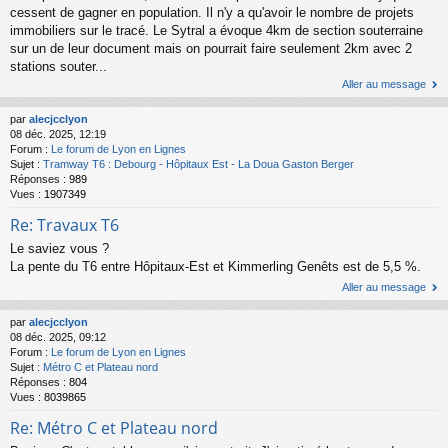
cessent de gagner en population. Il n'y a qu'avoir le nombre de projets
immobiliers sur le tracé. Le Sytral a évoque 4km de section souterraine
sur un de leur document mais on pourrait faire seulement 2km avec 2
stations souter...
Aller au message
par
alecjcclyon
08 déc. 2025, 12:19
Forum :
Le forum de Lyon en Lignes
Sujet :
Tramway T6 : Debourg - Hôpitaux Est - La Doua Gaston Berger
Réponses :
989
Vues :
1907349
Re: Travaux T6
Le saviez vous ?
La pente du T6 entre Hôpitaux-Est et Kimmerling Genêts est de 5,5 %.
Aller au message
par
alecjcclyon
08 déc. 2025, 09:12
Forum :
Le forum de Lyon en Lignes
Sujet :
Métro C et Plateau nord
Réponses :
804
Vues :
8039865
Re: Métro C et Plateau nord