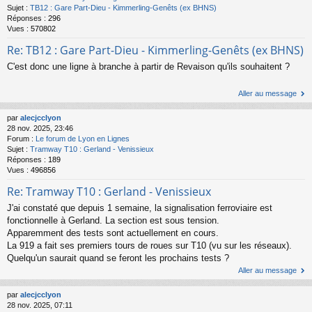
Sujet :
TB12 : Gare Part-Dieu - Kimmerling-Genêts (ex BHNS)
Réponses :
296
Vues :
570802
Re: TB12 : Gare Part-Dieu - Kimmerling-Genêts (ex BHNS)
C'est donc une ligne à branche à partir de Revaison qu'ils souhaitent ?
Aller au message
par
alecjcclyon
28 nov. 2025, 23:46
Forum :
Le forum de Lyon en Lignes
Sujet :
Tramway T10 : Gerland - Venissieux
Réponses :
189
Vues :
496856
Re: Tramway T10 : Gerland - Venissieux
J'ai constaté que depuis 1 semaine, la signalisation ferroviaire est
fonctionnelle à Gerland. La section est sous tension.
Apparemment des tests sont actuellement en cours.
La 919 a fait ses premiers tours de roues sur T10 (vu sur les réseaux).
Quelqu'un saurait quand se feront les prochains tests ?
Aller au message
par
alecjcclyon
28 nov. 2025, 07:11