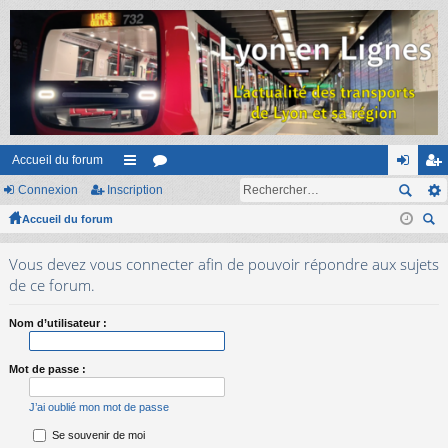
Accueil du forum
Connexion
Inscription
ac
or
on
ns
Accueil du forum
co
u
ne
cri
ec
ur
m
xi
pti
Vous devez vous connecter afin de pouvoir répondre aux sujets
her
ci
s
on
on
de ce forum.
ch
er
s
Nom d’utilisateur :
Mot de passe :
J’ai oublié mon mot de passe
Se souvenir de moi