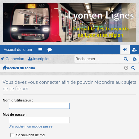
Accueil du forum
Connexion
Inscription
ac
or
on
ns
Accueil du forum
co
u
ne
cri
ec
ur
m
xi
pti
Vous devez vous connecter afin de pouvoir répondre aux sujets
her
ci
s
on
on
de ce forum.
ch
er
s
Nom d’utilisateur :
Mot de passe :
J’ai oublié mon mot de passe
Se souvenir de moi