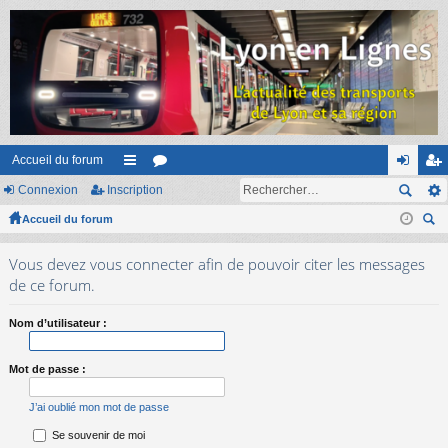
Accueil du forum
Connexion
Inscription
ac
or
on
ns
Accueil du forum
co
u
ne
cri
ec
ur
m
xi
pti
Vous devez vous connecter afin de pouvoir citer les messages
her
ci
s
on
on
de ce forum.
ch
er
s
Nom d’utilisateur :
Mot de passe :
J’ai oublié mon mot de passe
Se souvenir de moi