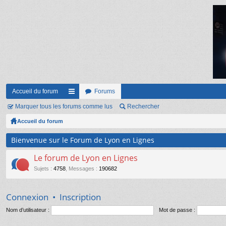
Accueil du forum
Forums
Marquer tous les forums comme lus
ac
Rechercher
Accueil du forum
co
ur
Bienvenue sur le Forum de Lyon en Lignes
ci
Le forum de Lyon en Lignes
s
Sujets
:
4758
,
Messages
:
190682
Connexion
•
Inscription
Nom d’utilisateur :
Mot de passe :