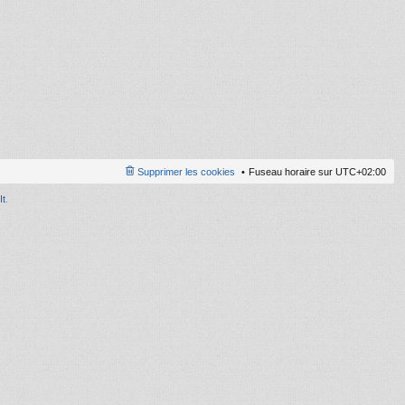
ni
er
m
e
s
s
a
g
e
Supprimer les cookies
Fuseau horaire sur
UTC+02:00
It
.