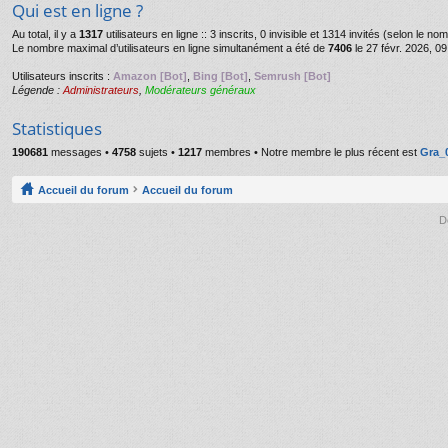
Qui est en ligne ?
Au total, il y a
1317
utilisateurs en ligne :: 3 inscrits, 0 invisible et 1314 invités (selon le n
Le nombre maximal d’utilisateurs en ligne simultanément a été de
7406
le 27 févr. 2026, 09
Utilisateurs inscrits :
Amazon [Bot]
,
Bing [Bot]
,
Semrush [Bot]
Légende :
Administrateurs
,
Modérateurs généraux
Statistiques
190681
messages •
4758
sujets •
1217
membres • Notre membre le plus récent est
Gra_
Accueil du forum
Accueil du forum
D