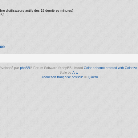
ombre d’utilisateurs actifs des 15 dernières minutes)
:52
009
éveloppé par
phpBB
® Forum Software © phpBB Limited
Color scheme created with Colorize 
Style by
Arty
Traduction française officielle
©
Qiaeru