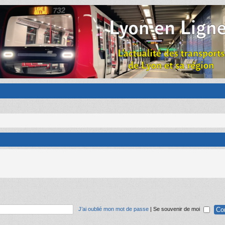
J’ai oublié mon mot de passe
|
Se souvenir de moi