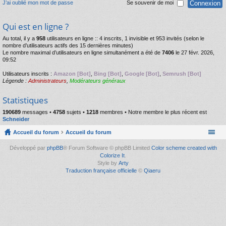
J’ai oublié mon mot de passe
Se souvenir de moi
Qui est en ligne ?
Au total, il y a
958
utilisateurs en ligne :: 4 inscrits, 1 invisible et 953 invités (selon le
nombre d’utilisateurs actifs des 15 dernières minutes)
Le nombre maximal d’utilisateurs en ligne simultanément a été de
7406
le 27 févr. 2026,
09:52
Utilisateurs inscrits :
Amazon [Bot]
,
Bing [Bot]
,
Google [Bot]
,
Semrush [Bot]
Légende :
Administrateurs
,
Modérateurs généraux
Statistiques
190689
messages •
4758
sujets •
1218
membres • Notre membre le plus récent est
Schneider
Accueil du forum
Accueil du forum
Développé par
phpBB
® Forum Software © phpBB Limited
Color scheme created with
Colorize It
.
Style by
Arty
Traduction française officielle
©
Qiaeru