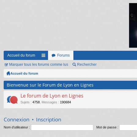
Accueil du forum
Forums
Marquer tous les forums comme lus
ac
Rechercher
Accueil du forum
co
ur
Bienvenue sur le Forum de Lyon en Lignes
ci
Le forum de Lyon en Lignes
s
Sujets
:
4758
,
Messages
:
190684
Connexion
•
Inscription
Nom d’utilisateur :
Mot de passe :