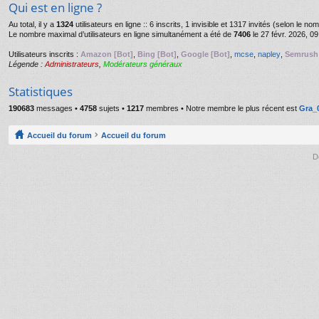
Qui est en ligne ?
Au total, il y a
1324
utilisateurs en ligne :: 6 inscrits, 1 invisible et 1317 invités (selon le n
Le nombre maximal d’utilisateurs en ligne simultanément a été de
7406
le 27 févr. 2026, 09
Utilisateurs inscrits :
Amazon [Bot]
,
Bing [Bot]
,
Google [Bot]
,
mcse
,
napley
,
Semrush 
Légende :
Administrateurs
,
Modérateurs généraux
Statistiques
190683
messages •
4758
sujets •
1217
membres • Notre membre le plus récent est
Gra_
Accueil du forum
Accueil du forum
D