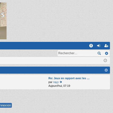
R
A
on
ns
Q
ne
cri
xi
pti
on
on
Re: Jeux en rapport avec les …
par
rayy
Aujourd’hui, 07:19
o
n
s
ult
er
le
d
er