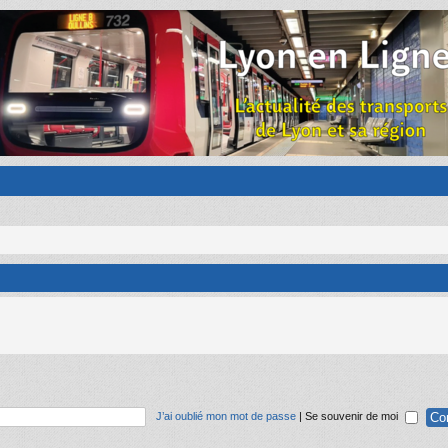
J’ai oublié mon mot de passe
|
Se souvenir de moi