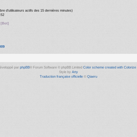
ombre d’utilisateurs actifs des 15 dernières minutes)
:52
[Bot]
009
éveloppé par
phpBB
® Forum Software © phpBB Limited
Color scheme created with Colorize 
Style by
Arty
Traduction française officielle
©
Qiaeru