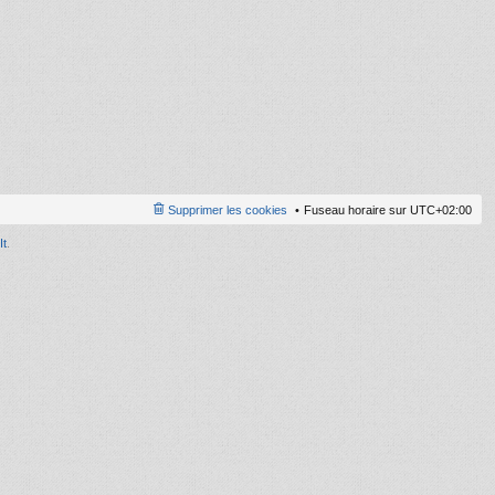
ni
er
m
e
s
s
a
g
e
Supprimer les cookies
Fuseau horaire sur
UTC+02:00
It
.