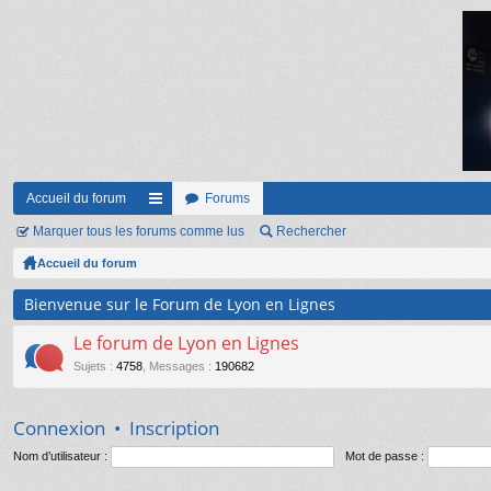
Accueil du forum
Forums
Marquer tous les forums comme lus
ac
Rechercher
Accueil du forum
co
ur
Bienvenue sur le Forum de Lyon en Lignes
ci
Le forum de Lyon en Lignes
s
Sujets
:
4758
,
Messages
:
190682
Connexion
•
Inscription
Nom d’utilisateur :
Mot de passe :