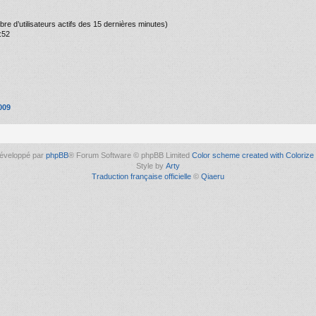
ombre d’utilisateurs actifs des 15 dernières minutes)
:52
009
éveloppé par
phpBB
® Forum Software © phpBB Limited
Color scheme created with Colorize 
Style by
Arty
Traduction française officielle
©
Qiaeru