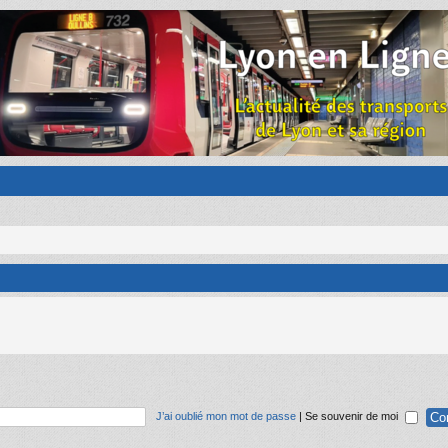
J’ai oublié mon mot de passe
|
Se souvenir de moi