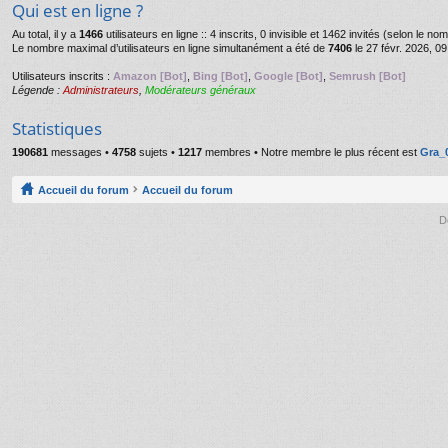
Qui est en ligne ?
Au total, il y a
1466
utilisateurs en ligne :: 4 inscrits, 0 invisible et 1462 invités (selon le n
Le nombre maximal d’utilisateurs en ligne simultanément a été de
7406
le 27 févr. 2026, 09
Utilisateurs inscrits :
Amazon [Bot]
,
Bing [Bot]
,
Google [Bot]
,
Semrush [Bot]
Légende :
Administrateurs
,
Modérateurs généraux
Statistiques
190681
messages •
4758
sujets •
1217
membres • Notre membre le plus récent est
Gra_
Accueil du forum
Accueil du forum
D