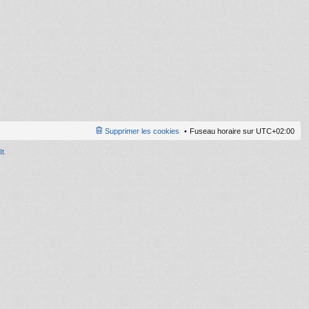
ni
er
m
e
s
s
a
g
e
Supprimer les cookies
Fuseau horaire sur
UTC+02:00
It
.