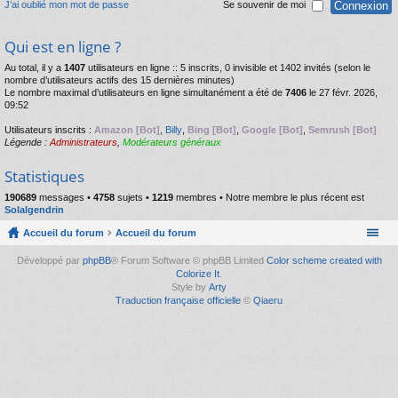
J’ai oublié mon mot de passe
Se souvenir de moi
Qui est en ligne ?
Au total, il y a
1407
utilisateurs en ligne :: 5 inscrits, 0 invisible et 1402 invités (selon le
nombre d’utilisateurs actifs des 15 dernières minutes)
Le nombre maximal d’utilisateurs en ligne simultanément a été de
7406
le 27 févr. 2026,
09:52
Utilisateurs inscrits :
Amazon [Bot]
,
Billy
,
Bing [Bot]
,
Google [Bot]
,
Semrush [Bot]
Légende :
Administrateurs
,
Modérateurs généraux
Statistiques
190689
messages •
4758
sujets •
1219
membres • Notre membre le plus récent est
Solalgendrin
Accueil du forum
Accueil du forum
Développé par
phpBB
® Forum Software © phpBB Limited
Color scheme created with
Colorize It
.
Style by
Arty
Traduction française officielle
©
Qiaeru