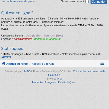
J’ai oublié mon mot de passe
Se souvenir de moi
Qui est en ligne ?
Au total, il y a
918
utilisateurs en ligne :: 2 inscrits, 0 invisible et 916 invités (selon le
nombre d’utilisateurs actifs des 15 dernières minutes)
Le nombre maximal d’utilisateurs en ligne simultanément a été de
7406
le 27 févr. 2026,
09:52
Utilisateurs inscrits :
Google [Bot]
,
Semrush [Bot]
Légende :
Administrateurs
,
Modérateurs généraux
Statistiques
190695
messages •
4758
sujets •
1220
membres • Notre membre le plus récent est
ABT777_
Accueil du forum
Accueil du forum
Développé par
phpBB
® Forum Software © phpBB Limited
Color scheme created with
Colorize It
.
Style by
Arty
Traduction française officielle
©
Qiaeru