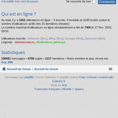
J’ai oublié mon mot de passe
Se souvenir de moi
Qui est en ligne ?
Au total, il y a
1052
utilisateurs en ligne :: 4 inscrits, 0 invisible et 1048 invités (selon le
nombre d’utilisateurs actifs des 15 dernières minutes)
Le nombre maximal d’utilisateurs en ligne simultanément a été de
7406
le 27 févr. 2026,
09:52
Utilisateurs inscrits :
Amazon [Bot]
,
Bing [Bot]
,
Google [Bot]
,
Semrush [Bot]
Légende :
Administrateurs
,
Modérateurs généraux
Statistiques
190681
messages •
4758
sujets •
1217
membres • Notre membre le plus récent est
Gra_009
Accueil du forum
Accueil du forum
Développé par
phpBB
® Forum Software © phpBB Limited
Color scheme created with
Colorize It
.
Style by
Arty
Traduction française officielle
©
Qiaeru