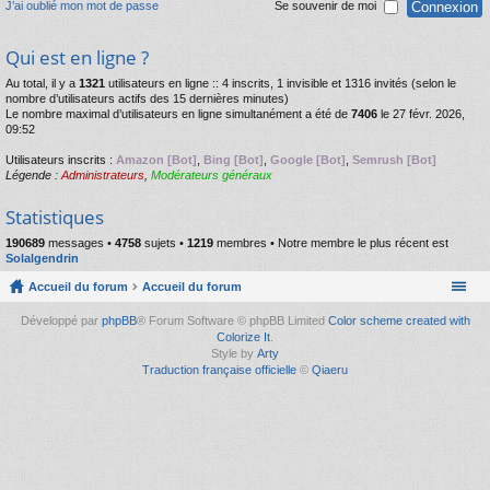
J’ai oublié mon mot de passe
Se souvenir de moi
Qui est en ligne ?
Au total, il y a
1321
utilisateurs en ligne :: 4 inscrits, 1 invisible et 1316 invités (selon le
nombre d’utilisateurs actifs des 15 dernières minutes)
Le nombre maximal d’utilisateurs en ligne simultanément a été de
7406
le 27 févr. 2026,
09:52
Utilisateurs inscrits :
Amazon [Bot]
,
Bing [Bot]
,
Google [Bot]
,
Semrush [Bot]
Légende :
Administrateurs
,
Modérateurs généraux
Statistiques
190689
messages •
4758
sujets •
1219
membres • Notre membre le plus récent est
Solalgendrin
Accueil du forum
Accueil du forum
Développé par
phpBB
® Forum Software © phpBB Limited
Color scheme created with
Colorize It
.
Style by
Arty
Traduction française officielle
©
Qiaeru