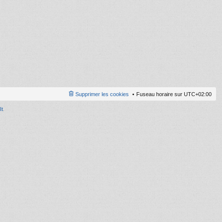
ni
er
m
e
s
s
a
g
e
Supprimer les cookies
Fuseau horaire sur
UTC+02:00
It
.