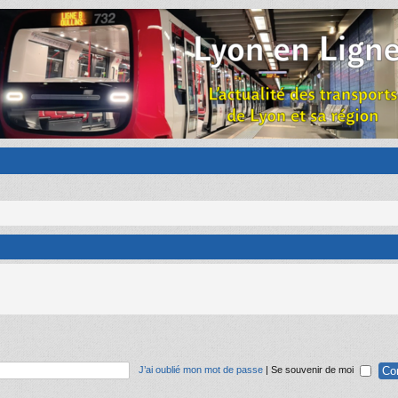
J’ai oublié mon mot de passe
|
Se souvenir de moi