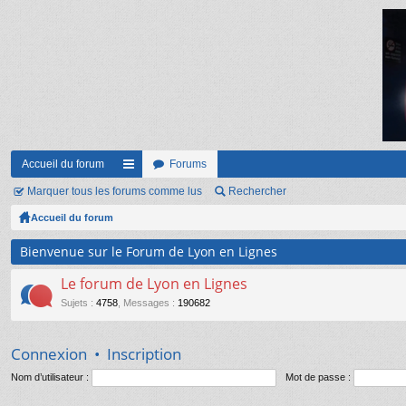
Accueil du forum
Forums
Marquer tous les forums comme lus
ac
Rechercher
Accueil du forum
co
ur
Bienvenue sur le Forum de Lyon en Lignes
ci
Le forum de Lyon en Lignes
s
Sujets
:
4758
,
Messages
:
190682
Connexion
•
Inscription
Nom d’utilisateur :
Mot de passe :