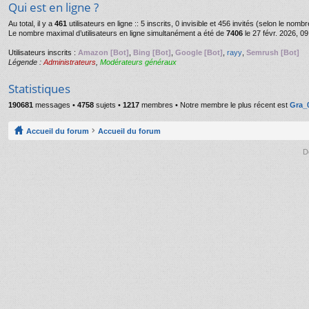
Qui est en ligne ?
Au total, il y a
461
utilisateurs en ligne :: 5 inscrits, 0 invisible et 456 invités (selon le nom
Le nombre maximal d’utilisateurs en ligne simultanément a été de
7406
le 27 févr. 2026, 09
Utilisateurs inscrits :
Amazon [Bot]
,
Bing [Bot]
,
Google [Bot]
,
rayy
,
Semrush [Bot]
Légende :
Administrateurs
,
Modérateurs généraux
Statistiques
190681
messages •
4758
sujets •
1217
membres • Notre membre le plus récent est
Gra_
Accueil du forum
Accueil du forum
D