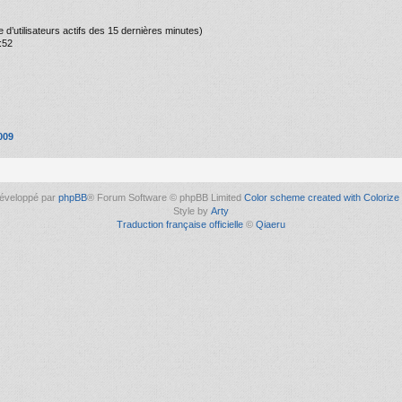
bre d’utilisateurs actifs des 15 dernières minutes)
:52
009
éveloppé par
phpBB
® Forum Software © phpBB Limited
Color scheme created with Colorize 
Style by
Arty
Traduction française officielle
©
Qiaeru