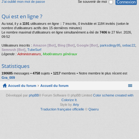
J’ai oublié mon mot de passe
Se souvenir de moi
Qui est en ligne ?
Au total, il y a
1191
utilisateurs en ligne :: 7 inscrits, 0 invisible et 1184 invités (selon le
nombre d’utilisateurs actifs des 15 dernières minutes)
Le nombre maximal d’utilisateurs en ligne simultanément a été de
7406
le 27 févr. 2026,
09:52
Utilisateurs inscrits :
Amazon [Bot]
,
Bing [Bot]
,
Google [Bot]
,
parksdingy95
,
sebac22
,
Semrush [Bot]
,
TubeSurf
Légende :
Administrateurs
,
Modérateurs généraux
Statistiques
190685
messages •
4758
sujets •
1217
membres • Notre membre le plus récent est
Gra_009
Accueil du forum
Accueil du forum
Développé par
phpBB
® Forum Software © phpBB Limited
Color scheme created with
Colorize It
.
Style by
Arty
Traduction française officielle
©
Qiaeru