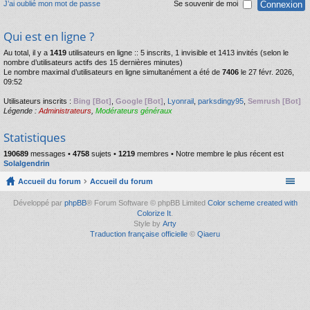
J’ai oublié mon mot de passe
Se souvenir de moi
Qui est en ligne ?
Au total, il y a
1419
utilisateurs en ligne :: 5 inscrits, 1 invisible et 1413 invités (selon le
nombre d’utilisateurs actifs des 15 dernières minutes)
Le nombre maximal d’utilisateurs en ligne simultanément a été de
7406
le 27 févr. 2026,
09:52
Utilisateurs inscrits :
Bing [Bot]
,
Google [Bot]
,
Lyonrail
,
parksdingy95
,
Semrush [Bot]
Légende :
Administrateurs
,
Modérateurs généraux
Statistiques
190689
messages •
4758
sujets •
1219
membres • Notre membre le plus récent est
Solalgendrin
Accueil du forum
Accueil du forum
Développé par
phpBB
® Forum Software © phpBB Limited
Color scheme created with
Colorize It
.
Style by
Arty
Traduction française officielle
©
Qiaeru