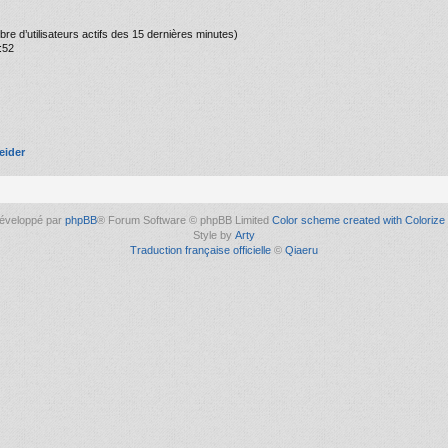
ombre d’utilisateurs actifs des 15 dernières minutes)
:52
eider
éveloppé par
phpBB
® Forum Software © phpBB Limited
Color scheme created with Colorize 
Style by
Arty
Traduction française officielle
©
Qiaeru