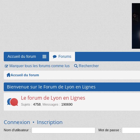
Accueil du forum
Forums
Marquer tous les forums comme lus
ac
Rechercher
Accueil du forum
co
ur
Bienvenue sur le Forum de Lyon en Lignes
ci
Le forum de Lyon en Lignes
s
Sujets
:
4758
,
Messages
:
190690
Connexion
•
Inscription
Nom d’utilisateur :
Mot de passe :