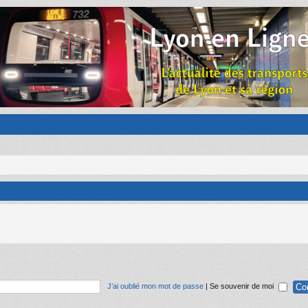
J’ai oublié mon mot de passe
|
Se souvenir de moi