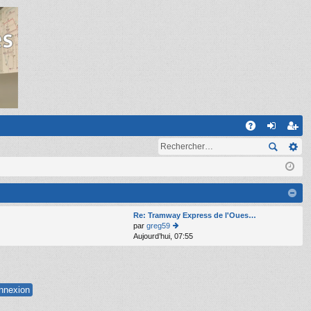
R
A
on
ns
Q
ne
cri
xi
pti
on
on
Re: Tramway Express de l'Oues…
par
greg59
Aujourd’hui, 07:55
o
n
s
ult
er
le
d
er