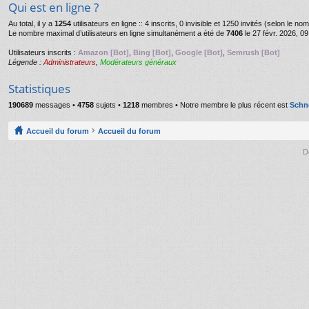
Qui est en ligne ?
Au total, il y a
1254
utilisateurs en ligne :: 4 inscrits, 0 invisible et 1250 invités (selon le n
Le nombre maximal d’utilisateurs en ligne simultanément a été de
7406
le 27 févr. 2026, 09
Utilisateurs inscrits :
Amazon [Bot]
,
Bing [Bot]
,
Google [Bot]
,
Semrush [Bot]
Légende :
Administrateurs
,
Modérateurs généraux
Statistiques
190689
messages •
4758
sujets •
1218
membres • Notre membre le plus récent est
Schn
Accueil du forum
Accueil du forum
D