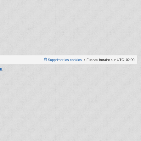
ni
er
m
e
s
s
a
g
e
Supprimer les cookies
Fuseau horaire sur
UTC+02:00
It
.