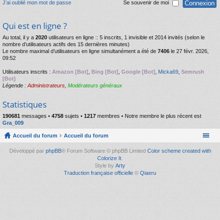
J’ai oublié mon mot de passe
Se souvenir de moi
Qui est en ligne ?
Au total, il y a
2020
utilisateurs en ligne :: 5 inscrits, 1 invisible et 2014 invités (selon le
nombre d’utilisateurs actifs des 15 dernières minutes)
Le nombre maximal d’utilisateurs en ligne simultanément a été de
7406
le 27 févr. 2026,
09:52
Utilisateurs inscrits :
Amazon [Bot]
,
Bing [Bot]
,
Google [Bot]
,
Micka69
,
Semrush
[Bot]
Légende :
Administrateurs
,
Modérateurs généraux
Statistiques
190681
messages •
4758
sujets •
1217
membres • Notre membre le plus récent est
Gra_009
Accueil du forum
Accueil du forum
Développé par
phpBB
® Forum Software © phpBB Limited
Color scheme created with
Colorize It
.
Style by
Arty
Traduction française officielle
©
Qiaeru