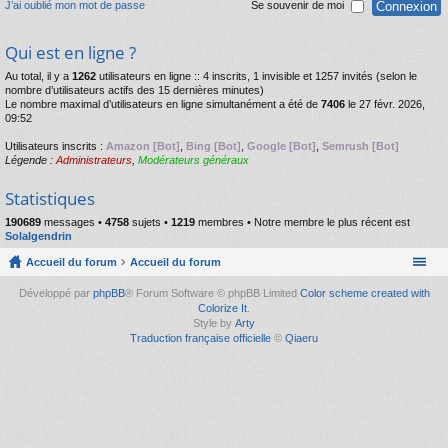
J’ai oublié mon mot de passe
Se souvenir de moi
Qui est en ligne ?
Au total, il y a
1262
utilisateurs en ligne :: 4 inscrits, 1 invisible et 1257 invités (selon le
nombre d’utilisateurs actifs des 15 dernières minutes)
Le nombre maximal d’utilisateurs en ligne simultanément a été de
7406
le 27 févr. 2026,
09:52
Utilisateurs inscrits :
Amazon [Bot]
,
Bing [Bot]
,
Google [Bot]
,
Semrush [Bot]
Légende :
Administrateurs
,
Modérateurs généraux
Statistiques
190689
messages •
4758
sujets •
1219
membres • Notre membre le plus récent est
Solalgendrin
Accueil du forum
Accueil du forum
Développé par
phpBB
® Forum Software © phpBB Limited
Color scheme created with
Colorize It
.
Style by
Arty
Traduction française officielle
©
Qiaeru