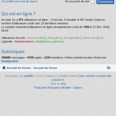
J’ai oublié mon mot de passe
Se souvenir de moi
Qui est en ligne ?
Au total, il y a
971
utilisateurs en ligne :: 4 inscrits, 0 invisible et 967 invités (selon le
nombre d’utilisateurs actifs des 15 dernières minutes)
Le nombre maximal d’utilisateurs en ligne simultanément a été de
7406
le 27 févr. 2026,
09:52
Utilisateurs inscrits :
Amazon [Bot]
,
Bing [Bot]
,
Google [Bot]
,
Semrush [Bot]
Légende :
Administrateurs
,
Modérateurs généraux
Statistiques
190689
messages •
4758
sujets •
1219
membres • Notre membre le plus récent est
Solalgendrin
Accueil du forum
Accueil du forum
Développé par
phpBB
® Forum Software © phpBB Limited
Color scheme created with
Colorize It
.
Style by
Arty
Traduction française officielle
©
Qiaeru