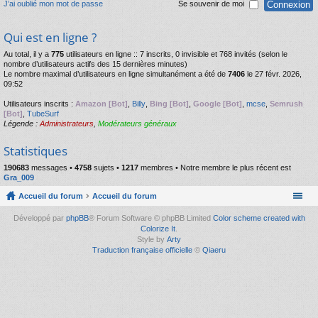
J’ai oublié mon mot de passe
Se souvenir de moi
Qui est en ligne ?
Au total, il y a
775
utilisateurs en ligne :: 7 inscrits, 0 invisible et 768 invités (selon le
nombre d’utilisateurs actifs des 15 dernières minutes)
Le nombre maximal d’utilisateurs en ligne simultanément a été de
7406
le 27 févr. 2026,
09:52
Utilisateurs inscrits :
Amazon [Bot]
,
Billy
,
Bing [Bot]
,
Google [Bot]
,
mcse
,
Semrush
[Bot]
,
TubeSurf
Légende :
Administrateurs
,
Modérateurs généraux
Statistiques
190683
messages •
4758
sujets •
1217
membres • Notre membre le plus récent est
Gra_009
Accueil du forum
Accueil du forum
Développé par
phpBB
® Forum Software © phpBB Limited
Color scheme created with
Colorize It
.
Style by
Arty
Traduction française officielle
©
Qiaeru