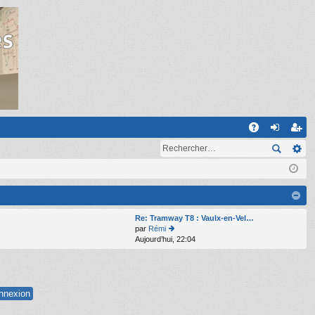
R
A
on
ns
Q
ne
cri
xi
pti
on
on
Re: Tramway T8 : Vaulx-en-Vel…
par
Rémi
Aujourd’hui, 22:04
o
n
s
ult
er
le
d
er