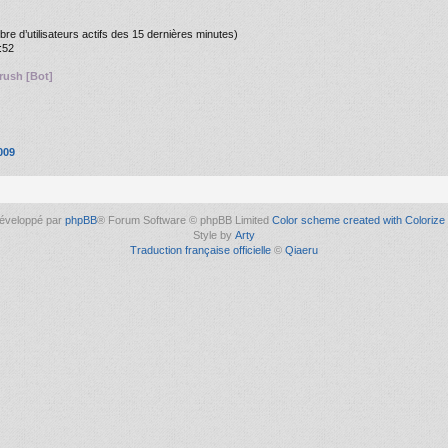
ombre d’utilisateurs actifs des 15 dernières minutes)
:52
ush [Bot]
009
éveloppé par
phpBB
® Forum Software © phpBB Limited
Color scheme created with Colorize 
Style by
Arty
Traduction française officielle
©
Qiaeru