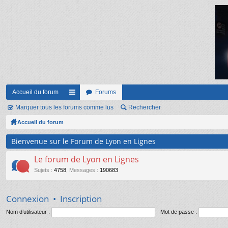
Accueil du forum
Forums
Marquer tous les forums comme lus
ac
Rechercher
Accueil du forum
co
ur
Bienvenue sur le Forum de Lyon en Lignes
ci
Le forum de Lyon en Lignes
s
Sujets
:
4758
,
Messages
:
190683
Connexion
•
Inscription
Nom d’utilisateur :
Mot de passe :