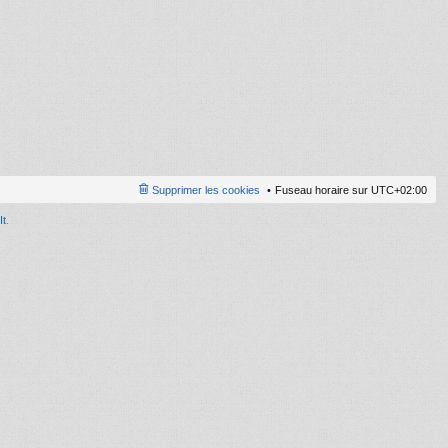
ni
er
m
e
s
s
a
g
e
Supprimer les cookies
Fuseau horaire sur
UTC+02:00
It
.