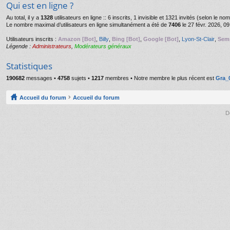
Qui est en ligne ?
Au total, il y a
1328
utilisateurs en ligne :: 6 inscrits, 1 invisible et 1321 invités (selon le n
Le nombre maximal d’utilisateurs en ligne simultanément a été de
7406
le 27 févr. 2026, 09
Utilisateurs inscrits :
Amazon [Bot]
,
Billy
,
Bing [Bot]
,
Google [Bot]
,
Lyon-St-Clair
,
Semr
Légende :
Administrateurs
,
Modérateurs généraux
Statistiques
190682
messages •
4758
sujets •
1217
membres • Notre membre le plus récent est
Gra_
Accueil du forum
Accueil du forum
D