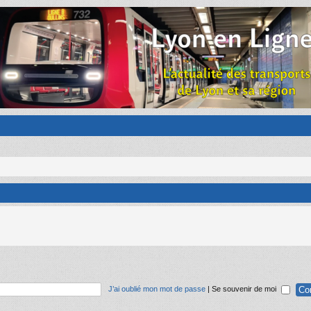
J’ai oublié mon mot de passe
|
Se souvenir de moi