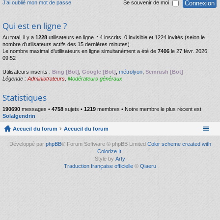
J’ai oublié mon mot de passe
Se souvenir de moi
Qui est en ligne ?
Au total, il y a
1228
utilisateurs en ligne :: 4 inscrits, 0 invisible et 1224 invités (selon le
nombre d’utilisateurs actifs des 15 dernières minutes)
Le nombre maximal d’utilisateurs en ligne simultanément a été de
7406
le 27 févr. 2026,
09:52
Utilisateurs inscrits :
Bing [Bot]
,
Google [Bot]
,
métrolyon
,
Semrush [Bot]
Légende :
Administrateurs
,
Modérateurs généraux
Statistiques
190690
messages •
4758
sujets •
1219
membres • Notre membre le plus récent est
Solalgendrin
Accueil du forum
Accueil du forum
Développé par
phpBB
® Forum Software © phpBB Limited
Color scheme created with
Colorize It
.
Style by
Arty
Traduction française officielle
©
Qiaeru