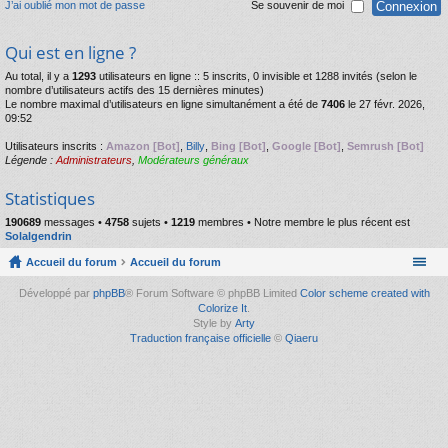
J’ai oublié mon mot de passe
Se souvenir de moi
Qui est en ligne ?
Au total, il y a
1293
utilisateurs en ligne :: 5 inscrits, 0 invisible et 1288 invités (selon le
nombre d’utilisateurs actifs des 15 dernières minutes)
Le nombre maximal d’utilisateurs en ligne simultanément a été de
7406
le 27 févr. 2026,
09:52
Utilisateurs inscrits :
Amazon [Bot]
,
Billy
,
Bing [Bot]
,
Google [Bot]
,
Semrush [Bot]
Légende :
Administrateurs
,
Modérateurs généraux
Statistiques
190689
messages •
4758
sujets •
1219
membres • Notre membre le plus récent est
Solalgendrin
Accueil du forum
Accueil du forum
Développé par
phpBB
® Forum Software © phpBB Limited
Color scheme created with
Colorize It
.
Style by
Arty
Traduction française officielle
©
Qiaeru