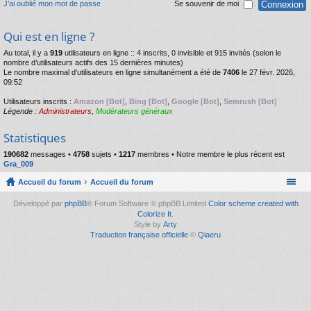
J’ai oublié mon mot de passe
Se souvenir de moi
Qui est en ligne ?
Au total, il y a
919
utilisateurs en ligne :: 4 inscrits, 0 invisible et 915 invités (selon le
nombre d’utilisateurs actifs des 15 dernières minutes)
Le nombre maximal d’utilisateurs en ligne simultanément a été de
7406
le 27 févr. 2026,
09:52
Utilisateurs inscrits :
Amazon [Bot]
,
Bing [Bot]
,
Google [Bot]
,
Semrush [Bot]
Légende :
Administrateurs
,
Modérateurs généraux
Statistiques
190682
messages •
4758
sujets •
1217
membres • Notre membre le plus récent est
Gra_009
Accueil du forum
Accueil du forum
Développé par
phpBB
® Forum Software © phpBB Limited
Color scheme created with
Colorize It
.
Style by
Arty
Traduction française officielle
©
Qiaeru