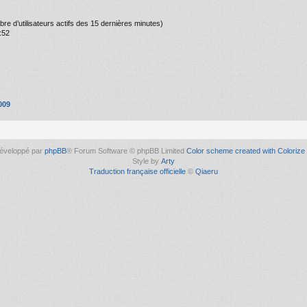
ombre d’utilisateurs actifs des 15 dernières minutes)
:52
009
éveloppé par
phpBB
® Forum Software © phpBB Limited
Color scheme created with Colorize 
Style by
Arty
Traduction française officielle
©
Qiaeru