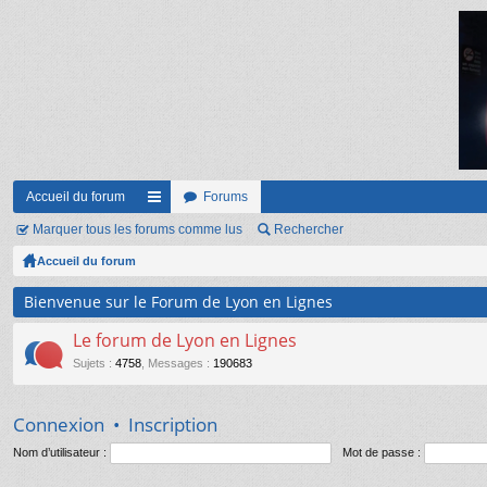
Accueil du forum
Forums
Marquer tous les forums comme lus
ac
Rechercher
Accueil du forum
co
ur
Bienvenue sur le Forum de Lyon en Lignes
ci
Le forum de Lyon en Lignes
s
Sujets
:
4758
,
Messages
:
190683
Connexion
•
Inscription
Nom d’utilisateur :
Mot de passe :