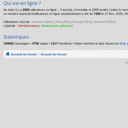
Qui est en ligne ?
Au total, il y a
2909
utilisateurs en ligne :: 4 inscrits, 0 invisible et 2905 invités (selon le n
Le nombre maximal d’utilisateurs en ligne simultanément a été de
7406
le 27 févr. 2026, 09
Utilisateurs inscrits :
Amazon [Bot]
,
Bing [Bot]
,
Google [Bot]
,
Semrush [Bot]
Légende :
Administrateurs
,
Modérateurs généraux
Statistiques
190682
messages •
4758
sujets •
1217
membres • Notre membre le plus récent est
Gra_
Accueil du forum
Accueil du forum
D