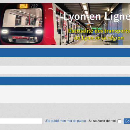
J’ai oublié mon mot de passe
|
Se souvenir de moi