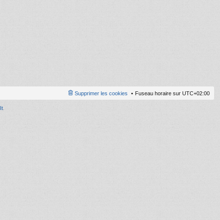
ni
er
m
e
s
s
a
g
e
Supprimer les cookies
Fuseau horaire sur
UTC+02:00
It
.