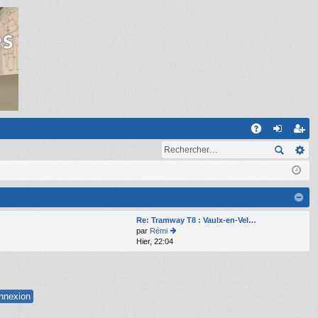
R
A
on
ns
Q
ne
cri
xi
pti
on
on
Re: Tramway T8 : Vaulx-en-Vel…
par
Rémi
Hier, 22:04
o
n
s
ult
er
le
d
er