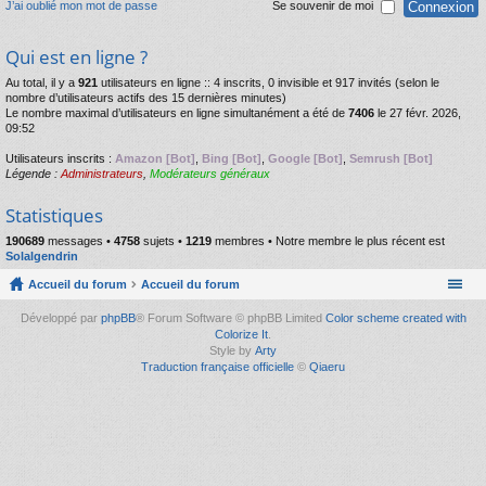
J’ai oublié mon mot de passe
Se souvenir de moi
Qui est en ligne ?
Au total, il y a
921
utilisateurs en ligne :: 4 inscrits, 0 invisible et 917 invités (selon le
nombre d’utilisateurs actifs des 15 dernières minutes)
Le nombre maximal d’utilisateurs en ligne simultanément a été de
7406
le 27 févr. 2026,
09:52
Utilisateurs inscrits :
Amazon [Bot]
,
Bing [Bot]
,
Google [Bot]
,
Semrush [Bot]
Légende :
Administrateurs
,
Modérateurs généraux
Statistiques
190689
messages •
4758
sujets •
1219
membres • Notre membre le plus récent est
Solalgendrin
Accueil du forum
Accueil du forum
Développé par
phpBB
® Forum Software © phpBB Limited
Color scheme created with
Colorize It
.
Style by
Arty
Traduction française officielle
©
Qiaeru