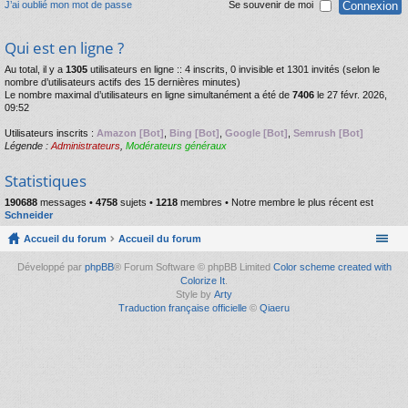
J’ai oublié mon mot de passe
Se souvenir de moi
Qui est en ligne ?
Au total, il y a
1305
utilisateurs en ligne :: 4 inscrits, 0 invisible et 1301 invités (selon le
nombre d’utilisateurs actifs des 15 dernières minutes)
Le nombre maximal d’utilisateurs en ligne simultanément a été de
7406
le 27 févr. 2026,
09:52
Utilisateurs inscrits :
Amazon [Bot]
,
Bing [Bot]
,
Google [Bot]
,
Semrush [Bot]
Légende :
Administrateurs
,
Modérateurs généraux
Statistiques
190688
messages •
4758
sujets •
1218
membres • Notre membre le plus récent est
Schneider
Accueil du forum
Accueil du forum
Développé par
phpBB
® Forum Software © phpBB Limited
Color scheme created with
Colorize It
.
Style by
Arty
Traduction française officielle
©
Qiaeru