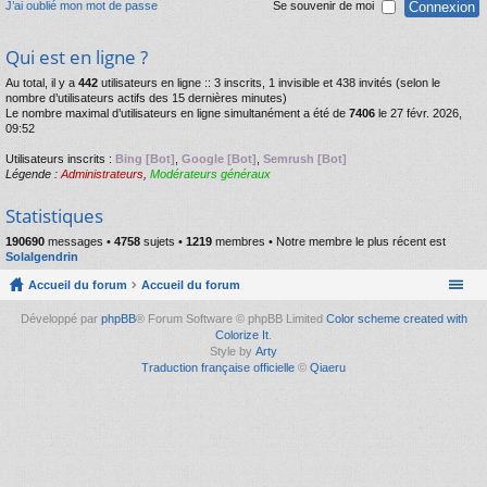
J’ai oublié mon mot de passe
Se souvenir de moi
Qui est en ligne ?
Au total, il y a
442
utilisateurs en ligne :: 3 inscrits, 1 invisible et 438 invités (selon le
nombre d’utilisateurs actifs des 15 dernières minutes)
Le nombre maximal d’utilisateurs en ligne simultanément a été de
7406
le 27 févr. 2026,
09:52
Utilisateurs inscrits :
Bing [Bot]
,
Google [Bot]
,
Semrush [Bot]
Légende :
Administrateurs
,
Modérateurs généraux
Statistiques
190690
messages •
4758
sujets •
1219
membres • Notre membre le plus récent est
Solalgendrin
Accueil du forum
Accueil du forum
Développé par
phpBB
® Forum Software © phpBB Limited
Color scheme created with
Colorize It
.
Style by
Arty
Traduction française officielle
©
Qiaeru