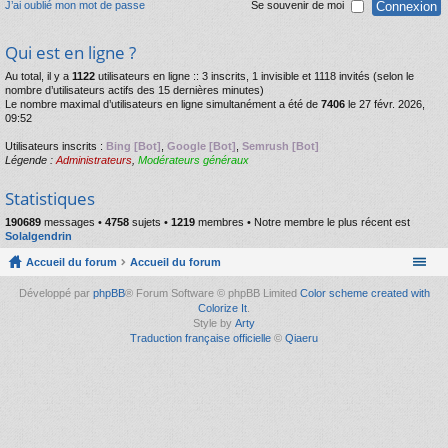
J’ai oublié mon mot de passe
Se souvenir de moi
Qui est en ligne ?
Au total, il y a
1122
utilisateurs en ligne :: 3 inscrits, 1 invisible et 1118 invités (selon le
nombre d’utilisateurs actifs des 15 dernières minutes)
Le nombre maximal d’utilisateurs en ligne simultanément a été de
7406
le 27 févr. 2026,
09:52
Utilisateurs inscrits :
Bing [Bot]
,
Google [Bot]
,
Semrush [Bot]
Légende :
Administrateurs
,
Modérateurs généraux
Statistiques
190689
messages •
4758
sujets •
1219
membres • Notre membre le plus récent est
Solalgendrin
Accueil du forum
Accueil du forum
Développé par
phpBB
® Forum Software © phpBB Limited
Color scheme created with
Colorize It
.
Style by
Arty
Traduction française officielle
©
Qiaeru