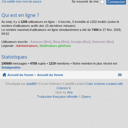
J’ai oublié mon mot de passe
Se souvenir de moi
Qui est en ligne ?
Au total, il y a
1206
utilisateurs en ligne :: 4 inscrits, 0 invisible et 1202 invités (selon le
nombre d’utilisateurs actifs des 15 dernières minutes)
Le nombre maximal d’utilisateurs en ligne simultanément a été de
7406
le 27 févr. 2026,
09:52
Utilisateurs inscrits :
Amazon [Bot]
,
Bing [Bot]
,
Google [Bot]
,
Semrush [Bot]
Légende :
Administrateurs
,
Modérateurs généraux
Statistiques
190689
messages •
4758
sujets •
1219
membres • Notre membre le plus récent est
Solalgendrin
Accueil du forum
Accueil du forum
Développé par
phpBB
® Forum Software © phpBB Limited
Color scheme created with
Colorize It
.
Style by
Arty
Traduction française officielle
©
Qiaeru