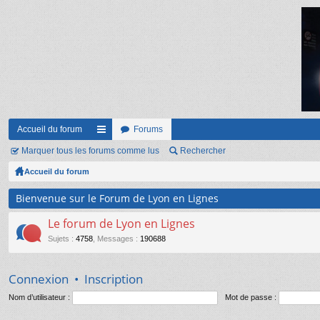
Accueil du forum
Forums
Marquer tous les forums comme lus
ac
Rechercher
Accueil du forum
co
ur
Bienvenue sur le Forum de Lyon en Lignes
ci
Le forum de Lyon en Lignes
s
Sujets
:
4758
,
Messages
:
190688
Connexion
•
Inscription
Nom d’utilisateur :
Mot de passe :