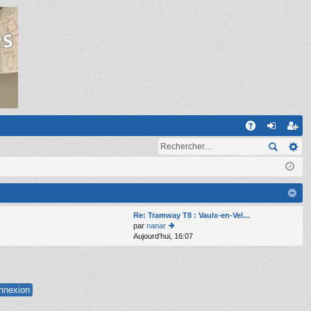
R
A
on
ns
Q
ne
cri
xi
pti
on
on
Re: Tramway T8 : Vaulx-en-Vel…
par
nanar
Aujourd’hui, 16:07
o
n
s
ult
er
le
d
er