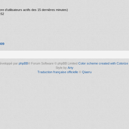
ombre d’utilisateurs actifs des 15 dernières minutes)
:52
009
éveloppé par
phpBB
® Forum Software © phpBB Limited
Color scheme created with Colorize 
Style by
Arty
Traduction française officielle
©
Qiaeru