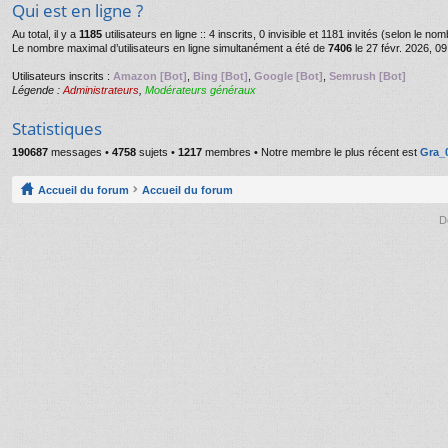
Qui est en ligne ?
Au total, il y a
1185
utilisateurs en ligne :: 4 inscrits, 0 invisible et 1181 invités (selon le n
Le nombre maximal d’utilisateurs en ligne simultanément a été de
7406
le 27 févr. 2026, 09
Utilisateurs inscrits :
Amazon [Bot]
,
Bing [Bot]
,
Google [Bot]
,
Semrush [Bot]
Légende :
Administrateurs
,
Modérateurs généraux
Statistiques
190687
messages •
4758
sujets •
1217
membres • Notre membre le plus récent est
Gra_
Accueil du forum
Accueil du forum
D