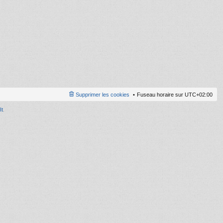
ni
er
m
e
s
s
a
g
e
Supprimer les cookies
Fuseau horaire sur
UTC+02:00
It
.