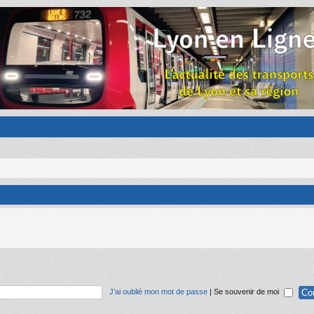
J’ai oublié mon mot de passe
|
Se souvenir de moi